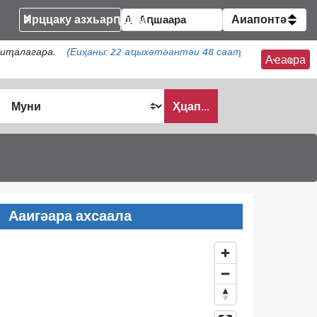
Ирццаку азхьарԥшқәа
Аиапонтә
аиҭалагара.
(Еиҳаны:
22
аҵыхәтәантәи 48 сааҭ
Аҽаҩра
Ҳцап...
Ааигәара ахсаала