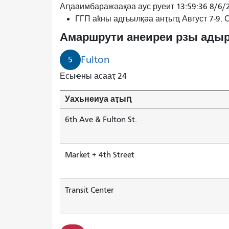
5Р
Аԥааимбаражәақәа аус руеит 13:59:36 8/6/
Фултон
ГГП аҟны адгьылқәа анҭыҵ Август 7-9.
Рапид
Амаршрути анеиреи рзы адыр
4
минуҭ
Fulton
5
рышьҭахь
Есыҽны асааҭ 24
инаӡоит.
Уахьнеиуа аҭыԥ
6th Ave & Fulton St.
Market + 4th Street
Transit Center