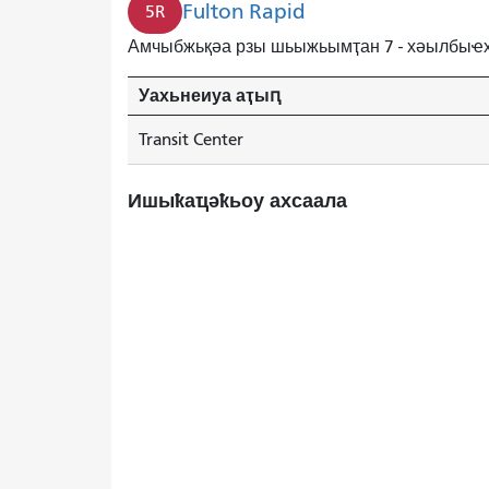
Fulton Rapid
5R
Амчыбжьқәа рзы шьыжьымҭан 7 - хәылбыҽх
Уахьнеиуа аҭыԥ
Transit Center
Ишыҟаҵәҟьоу ахсаала