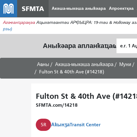
SFMTA
Акәша-мыкәша аныҟәара
Апроектқәа
Агәҽанҵарақәа
Аҵыхәтәантәи АРҾЫЦРА: 19-тәи & Holloway аз
рзы)
Алагара
Аныҟәара апланҟаҵаҩ
ҭыԥ
Аҩны
Акәша-мыкәша аныҟәара
Муни
Fulton St & 40th Ave (#14218)
Fulton St & 40th Ave (#1421
SFMTA.com/14218
Аҟынӡа
Transit Center
5R