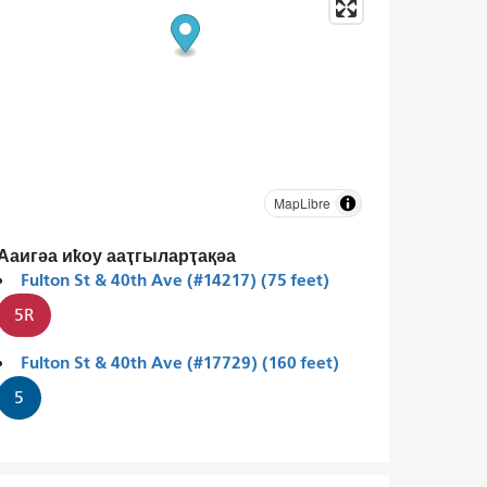
MapLibre
Ааигәа иҟоу ааҭгыларҭақәа
Fulton St & 40th Ave (#14217) (75 feet)
5R
Fulton St & 40th Ave (#17729) (160 feet)
5