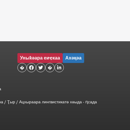
Уныҟәара еиҿкаа
Ахәқәа
�


�

а
ра
/
Ҭыр
/
Ацхыраара
лингвистикатә
хәыда
-
ԥсада