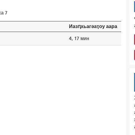
а 7
Иазԥхьагәаҭоу аара
4, 17 мин