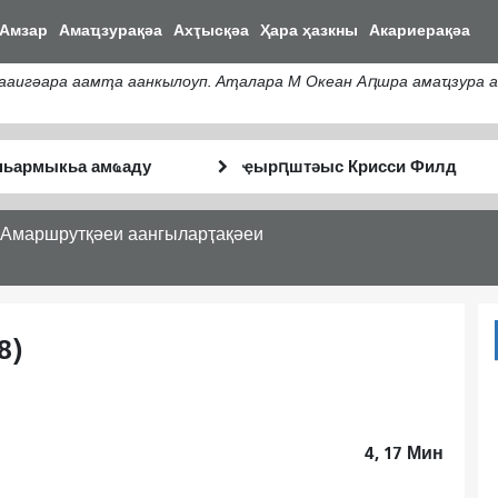
メ
Амзар
Амаҵзурақәа
Ахҭысқәа
Ҳара ҳазкны
Акариерақәа
イ
ン
ааигәара аамҭа аанкылоуп. Аҭалара М Океан Аԥшра амаҵзура 
コ
ン
テ
тә
Анҵәамҭа
ン
Аныҟәара
аҭыԥ
ツ
шԥасҭаху
に
Амаршрутқәеи аангыларҭақәеи
移
動
8)
4, 17
Мин