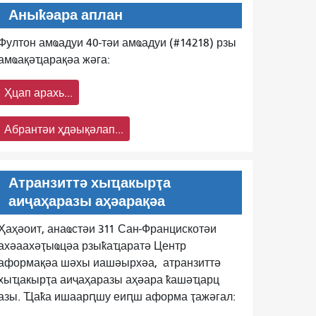
Аныҟәара аплан
Фултон амҩадуи 40-тәи амҩадуи (#14218) рзы
амҩақәҵарақәа жәга:
Ҳцап арахь...
Абрантәи ҳдәықәлап...
Атранзиттә хыҵакырҭа
аиҷаҳаразы аҳәарақәа
Ҳаҳәоит, анаҩстәи 311 Сан-Францискотәи
ахәаахәҭыҩцәа рзыҟаҵаратә Центр
аформақәа шәхы иашәырхәа,
атранзиттә
хыҵакырҭа аиҷаҳаразы аҳәара ҟашәҵарц
азы. Ҵаҟа ишаарԥшу еиԥш аформа ҭажәгал: