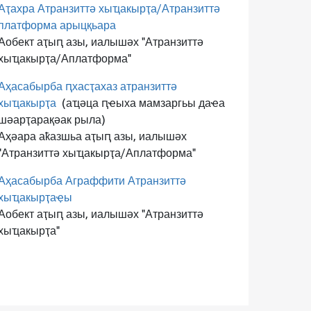
Аҭахра Атранзиттә хыҵакырҭа/Атранзиттә
платформа арыцқьара
Аобект аҭыԥ азы, иалышәх "Атранзиттә
хыҵакырҭа/Аплатформа"
Аҳасабырба ԥхасҭахаз атранзиттә
хыҵакырҭа
(аҵәца ԥҽыха мамзаргьы даҽа
шәарҭарақәак рыла)
Аҳәара аҟазшьа аҭыԥ азы, иалышәх
"Атранзиттә хыҵакырҭа/Аплатформа"
Аҳасабырба Аграффити Атранзиттә
хыҵакырҭаҿы
Аобект аҭыԥ азы, иалышәх "Атранзиттә
хыҵакырҭа"