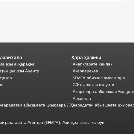
әаанхала
Ҳара ҳазкны
иа азы ачҳарақәа
Анапхгаратә хеилак
әҭыҩцәа рзы Ацентр
Акариерақәа
ҭақәа
SFMTA абизнес амҩаԥгара
әа
СФ ақалақьи акаунти
Ахархәара аԥҟарақәа/Амаӡар
Архивқәа
) Ҳәарадатәи абызшәатә цхыраара
/
Ҳәарадатәи
абызшәатә
цхыраа
иҭанагаратә Агентра (SFMTA). Азинқәа зегьы хьчоуп.