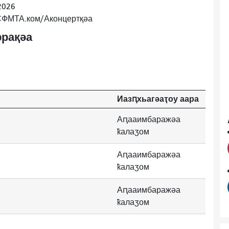
2026
 СФМТА.ком/Аконцертқәа
рақәа
Иазԥхьагәаҭоу аара
Аԥааимбаражәа
ҟалаӡом
Аԥааимбаражәа
ҟалаӡом
Аԥааимбаражәа
ҟалаӡом