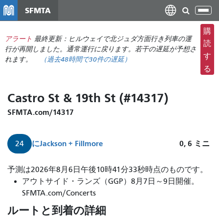
メ
SFMTA
ナ
イ
ビ
ン
購
ゲ
アラート
最終更新：ヒルウェイで北ジュダ方面行き列車の運
コ
読
ー
行が再開しました。通常運行に戻ります。若干の遅延が予想さ
ン
す
れます。
（
過去48時間で
30件の遅延）
シ
テ
る
ョ
ン
ン
ツ
Castro St & 19th St (#14317)
の
に
切
移
SFMTA.com/14317
り
動
替
に
Jackson + Fillmore
0, 6
ミニ
24
え
24
予測は2026年8月6日午後10時41分33秒時点のものです。
号
アウトサイド・ランズ（GGP）8月7日～9日開催。
線
SFMTA.com/Concerts
デ
ルートと到着の詳細
ィ