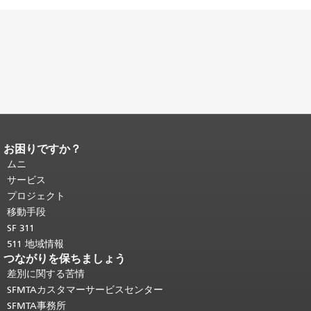
お困りですか？
ページコンテンツの終わり。
このペー
ジの残りの部分はすべてのページで繰
ムニ
り返されます。
メインコンテンツの先
サービス
頭に戻る
。
プロジェクト
移動手段
SF 311
511 地域情報
つながりを保ちましょう
差別に関する苦情
SFMTAカスタマーサービスセンター
SFMTA事務所