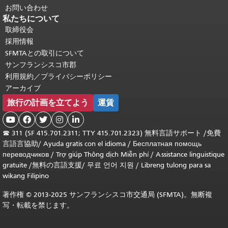
お問い合わせ
私たちについて
取締役会
採用情報
SFMTAとの取引について
サンフランシスコ市郡
利用規約／プライバシーポリシー
アーカイブ
旅行の計画を立てよう
運賃





☎
311 (SF 415.701.2311; TTY 415.701.2323) 無料言語サポート /
免費
言語言協助
/
Ayuda gratis con el idioma
/
Бесплатная помощь
переводчиков
/
Trợ giúp Thông dịch Miễn phí
/
Assistance linguistique
gratuite
/
無料の言語支援
/
무료 언어 지원
/
Libreng tulong para sa
wikang Filipino
著作権 © 2013-2025 サンフランシスコ市交通局 (SFMTA)。無断複
写・転載を禁じます。