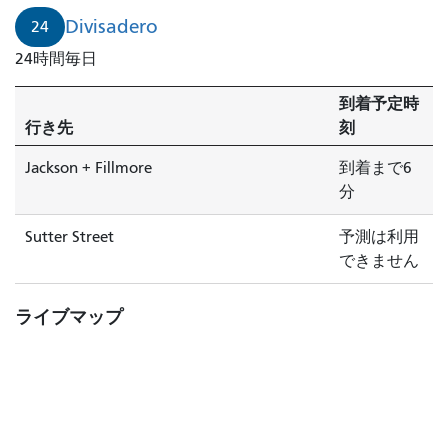
ビ
Divisadero
24
サ
24時間毎日
デ
ロ
到着予定時
発
行き先
刻
ジ
ャ
Jackson + Fillmore
到着まで6
ク
分
ソ
ン
Sutter Street
予測は利用
行
できません
き
＋
ライブマップ
フ
ィ
ル
モ
ア