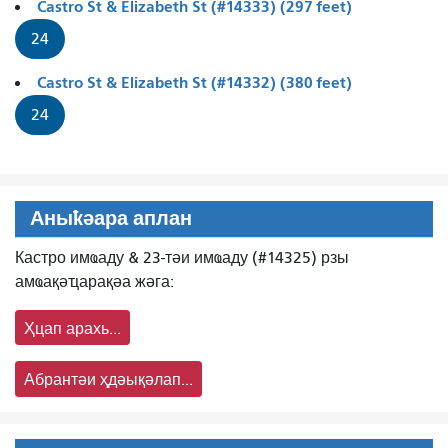
Castro St & Elizabeth St (#14333) (297 feet)
24
Castro St & Elizabeth St (#14332) (380 feet)
24
Аныҟәара аплан
Кастро имҩаду & 23-тәи имҩаду (#14325) рзы
амҩақәҵарақәа жәга:
Ҳцап арахь...
Абрантәи ҳдәықәлап...