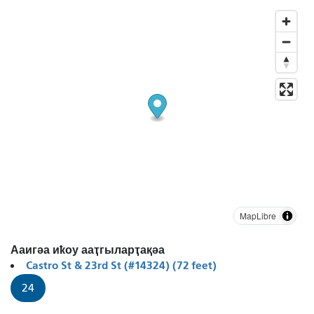
MapLibre
Ааигәа иҟоу ааҭгыларҭақәа
Castro St & 23rd St (#14324) (72 feet)
24