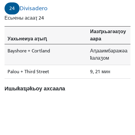
Divisadero
24
Есыҽны асааҭ 24
Иазԥхьагәаҭоу
Уахьнеиуа аҭыԥ
аара
Bayshore + Cortland
Аԥааимбаражәа
ҟалаӡом
Palou + Third Street
9, 21 мин
Ишыҟаҵәҟьоу ахсаала