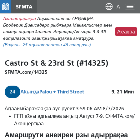
メ
SFMTA
Ана
イ
аԥс
Агәҽанҵарақәа
Аҵыхәтәантәи АРҾЫЦРА:
ン
Бродерик Дивисадеро рыбжьара Макаллистер аҿы
コ
аамҭа ацҵара ҟалеит. Аҭалара/Аҭыҵра 5 & 5R
Аҽаҩра
ン
еиҭалагоит иааиԥмырҟьаӡакәа амаҵзура.
テ
(Еиҳаны:
25
аҵыхәтәантәи 48 сааҭ рзы)
ン
ツ
Castro St & 23rd St (#14325)
に
移
SFMTA.com/14325
動
Аҟынӡа
Palou + Third Street
9, 21
Мин
24
Аԥааимбаражәақәа аус руеит 3:59:06 AM 8/7/2026
ГГП аҟны адгьылқәа анҭыҵ Август 7-9. СФМТА.ком/
Аконцертқәа
Амаршрути анеиреи рзы адыррақәа