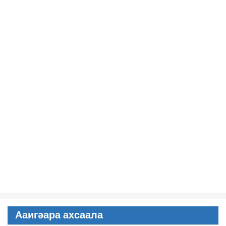
Ааигәара ахсаала