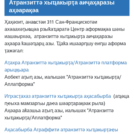
Атранзиттә хыҵакырҭа аиҷаҳаразы
аҳәарақәа
Ҳаҳәоит, анаҩстәи 311 Сан-Францискотәи
ахәаахәҭыҩцәа рзыҟаҵаратә Центр аформақәа шәхы
иашәырхәа,
атранзиттә хыҵакырҭа аиҷаҳаразы
аҳәара ҟашәҵарц азы. Ҵаҟа ишаарԥшу еиԥш аформа
ҭажәгал:
Аҭахра Атранзиттә хыҵакырҭа/Атранзиттә платформа
арыцқьара
Аобект аҭыԥ азы, иалышәх "Атранзиттә хыҵакырҭа/
Аплатформа"
Иԥхасҭахаз атранзиттә хыҵакырҭа аҳасабырба
(аҵәца
ԥҽыха мамзаргьы даҽа шәарҭарақәак рыла)
Аҳәара аҟазшьа аҭыԥ азы, иалышәх "Атранзиттә
хыҵакырҭа/Аплатформа"
Аҳасабырба Аграффити атранзиттә хыҵакырҭаҿы