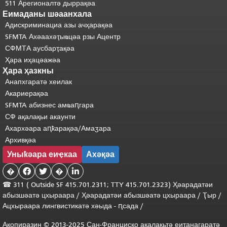
511 Арегионалтә дыррақәа
Еимаданы шәаанхала
Адискриминациа азы ачҳарақәа
SFMTA Ахәаахәҭыҩцәа рзы Ацентр
СФМТА аусбарҭақәа
Ҳара иҳацәажәа
Ҳара ҳазкны
Анапхгаратә хеилак
Акариерақәа
SFMTA абизнес амҩаԥгара
СФ ақалақьи акаунти
Ахархәара аԥҟарақәа/Амаӡара
Архивқәа
Уныҟәара еиҿкаа
Ахәқәа
�


�

☎ 311 (
Outside
SF 415.701.2311; TTY 415.701.2323) Ҳәарадатәи
абызшәатә цхыраара
/
Ҳәарадатәи
абызшәатә
цхыраара
/
Ҭыр
/
Ацхыраара
лингвистикатә
хәыда
-
ԥсада
/
Акопиразин © 2013-2025 Сан-Франциско ақалақьтә еиҭанагаратә