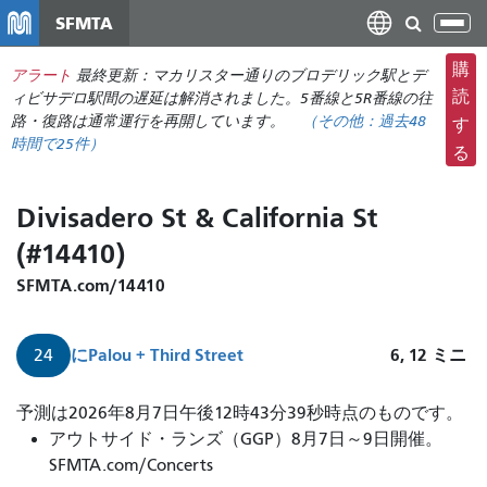
メ
SFMTA
ナ
イ
ビ
ン
購
アラート
最終更新：マカリスター通りのブロデリック駅とデ
ゲ
コ
読
ィビサデロ駅間の遅延は解消されました。5番線と5R番線の往
ー
ン
路・復路は通常運行を再開しています。
（その他：
過去48
す
シ
時間で
25件）
テ
る
ョ
ン
ン
ツ
Divisadero St & California St
の
に
切
(#14410)
移
り
動
SFMTA.com/14410
替
え
に
Palou + Third Street
6, 12
ミニ
24
予測は2026年8月7日午後12時43分39秒時点のものです。
アウトサイド・ランズ（GGP）8月7日～9日開催。
SFMTA.com/Concerts