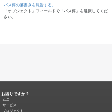
バス停の落書きを報告する。
「オブジェクト」フィールドで「バス停」を選択してくだ
さい。
お困りですか？
ページコンテンツの終わり。
このペー
ジの残りの部分はすべてのページで繰
ムニ
り返されます。
メインコンテンツの先
サービス
頭に戻る
。
プロジェクト