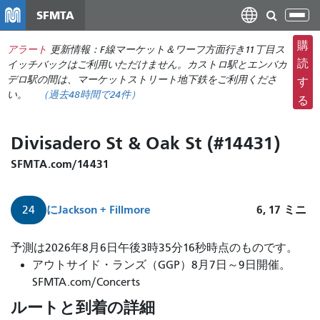
メ
SFMTA
ナ
イ
ビ
ン
購
アラート
更新情報：F線マーケット＆ワーフ方面行き11丁目ス
ゲ
コ
読
イッチバックはご利用いただけません。カストロ駅とエンバカ
ー
ン
デロ駅の間は、マーケットストリート地下鉄をご利用くださ
す
シ
い。
（
過去48時間で
24件）
テ
る
ョ
ン
ン
ツ
Divisadero St & Oak St (#14431)
の
に
切
移
SFMTA.com/14431
り
動
替
に
Jackson + Fillmore
6, 17
ミニ
24
え
予測は2026年8月6日午後3時35分16秒時点のものです。
アウトサイド・ランズ（GGP）8月7日～9日開催。
SFMTA.com/Concerts
ルートと到着の詳細