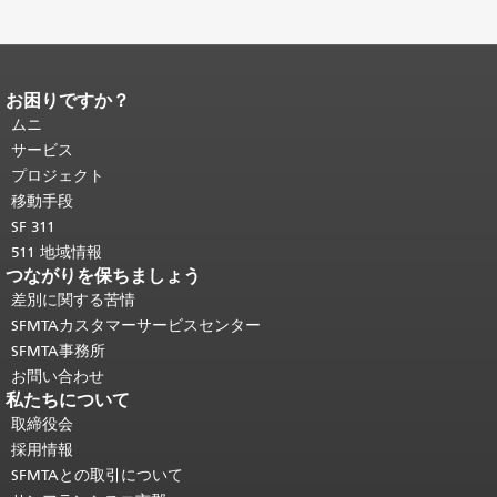
お困りですか？
ページコンテンツの終わり。
このペー
ジの残りの部分はすべてのページで繰
ムニ
り返されます。
メインコンテンツの先
サービス
頭に戻る
。
プロジェクト
移動手段
SF 311
511 地域情報
つながりを保ちましょう
差別に関する苦情
SFMTAカスタマーサービスセンター
SFMTA事務所
お問い合わせ
私たちについて
取締役会
採用情報
SFMTAとの取引について