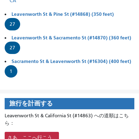
CA
Leavenworth St & Pine St (#14868) (350 feet)
27
Leavenworth St & Sacramento St (#14870) (360 feet)
27
Sacramento St & Leavenworth St (#16304) (400 feet)
1
旅行を計画する
Leavenworth St & California St (#14863) への道順はこち
ら：
さあ、ここへ行こう…