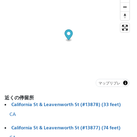
マップリブレ
近くの停留所
California St & Leavenworth St (#13878) (33 feet)
CA
California St & Leavenworth St (#13877) (74 feet)