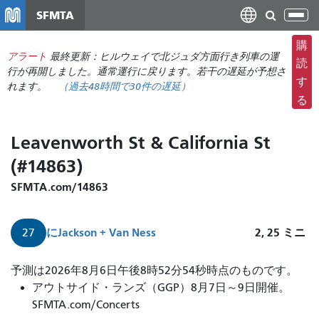
メ
SFMTA
ナ
イ
ビ
ン
購
ゲ
アラート
最終更新：ヒルウェイで北ジュダ方面行き列車の運
コ
読
ー
行が再開しました。通常運行に戻ります。若干の遅延が予想さ
ン
す
れます。
（
過去48時間で
30件の遅延）
シ
テ
る
ョ
ン
ン
ツ
Leavenworth St & California St
の
に
切
(#14863)
移
り
動
SFMTA.com/14863
替
え
に
Jackson + Van Ness
2, 25
ミニ
27
27
予測は2026年8月6日午後8時52分54秒時点のものです。
ブ
アウトサイド・ランズ（GGP）8月7日～9日開催。
ラ
SFMTA.com/Concerts