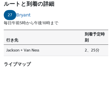
イ
ルートと到着の詳細
ア
ン
Bryant
27
ト
毎日午前5時から午後10時まで
は
2
到着予定時
分
行き先
刻
後
に
Jackson + Van Ness
2、25分
到
着
ライブマップ
し
ま
す。