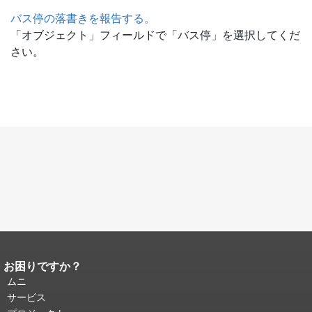
バス停の落書きを報告する。
「オブジェクト」フィールドで「バス停」を選択してくだ
さい。
お困りですか？
ページコンテンツの終わり。
このペー
ジの残りの部分はすべてのページで繰
ムニ
り返されます。
メインコンテンツの先
サービス
頭に戻る
。