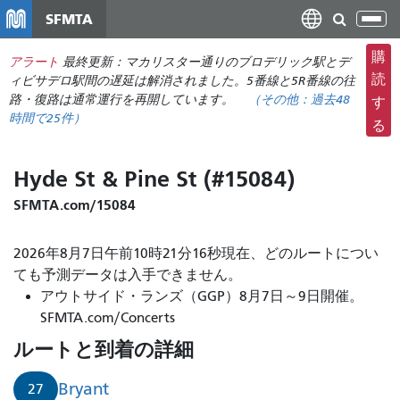
メ
SFMTA
ナ
イ
ビ
ン
購
アラート
最終更新：マカリスター通りのブロデリック駅とデ
ゲ
コ
読
ィビサデロ駅間の遅延は解消されました。5番線と5R番線の往
ー
ン
路・復路は通常運行を再開しています。
（その他：
過去48
す
シ
時間で
25件）
テ
る
ョ
ン
ン
ツ
Hyde St & Pine St (#15084)
の
に
切
移
SFMTA.com/15084
り
動
替
2026年8月7日午前10時21分16秒現在、どのルートについ
え
ても予測データは入手できません。
アウトサイド・ランズ（GGP）8月7日～9日開催。
SFMTA.com/Concerts
ルートと到着の詳細
Bryant
27