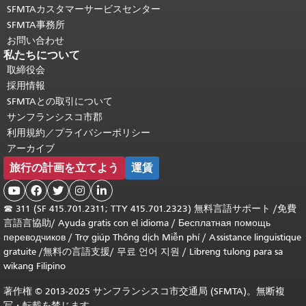
SFMTAカスタマーサービスセンター
SFMTA事務所
お問い合わせ
私たちについて
取締役会
採用情報
SFMTAとの取引について
サンフランシスコ市郡
利用規約／プライバシーポリシー
アーカイブ
旅行の計画を立てよう
運賃





☎
311 (SF 415.701.2311; TTY 415.701.2323) 無料言語サポート /
免費
言語言協助
/
Ayuda gratis con el idioma
/
Бесплатная помощь
переводчиков
/
Trợ giúp Thông dịch Miễn phí
/
Assistance linguistique
gratuite
/
無料の言語支援
/
무료 언어 지원
/
Libreng tulong para sa
wikang Filipino
著作権 © 2013-2025 サンフランシスコ市交通局 (SFMTA)。無断複
写・転載を禁じます。