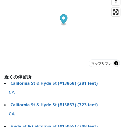
マップリブレ
近くの停留所
California St & Hyde St (#13868) (281 feet)
CA
California St & Hyde St (#13867) (323 feet)
CA
Hyde St & California St (#15065) (348 feet)