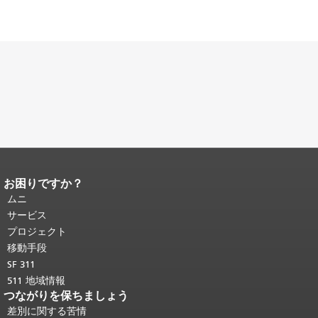
お困りですか？
ページコンテンツの終わり。
このペー
ジの残りの部分はすべてのページで繰
ムニ
り返されます。
メインコンテンツの先
サービス
頭に戻る
。
プロジェクト
移動手段
SF 311
511 地域情報
つながりを保ちましょう
差別に関する苦情