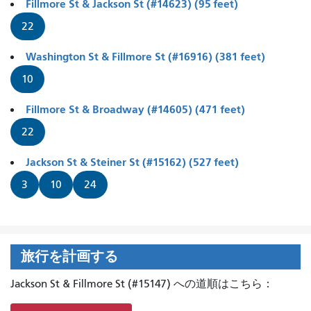
Fillmore St & Jackson St (#14623) (95 feet)
22
Washington St & Fillmore St (#16916) (381 feet)
10
Fillmore St & Broadway (#14605) (471 feet)
22
Jackson St & Steiner St (#15162) (527 feet)
3
10
24
旅行を計画する
Jackson St & Fillmore St (#15147) への道順はこちら：