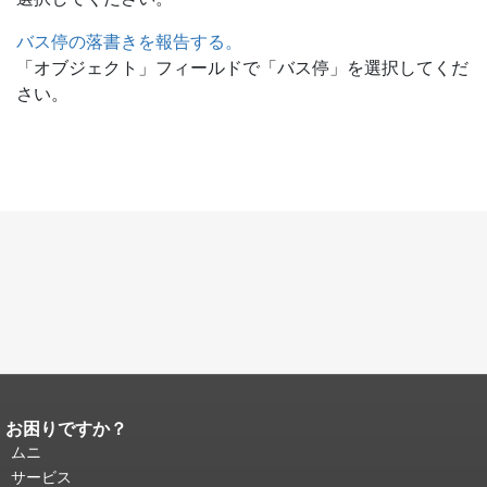
バス停の落書きを報告する。
「オブジェクト」フィールドで「バス停」を選択してくだ
さい。
お困りですか？
ページコンテンツの終わり。
このペー
ジの残りの部分はすべてのページで繰
ムニ
り返されます。
メインコンテンツの先
サービス