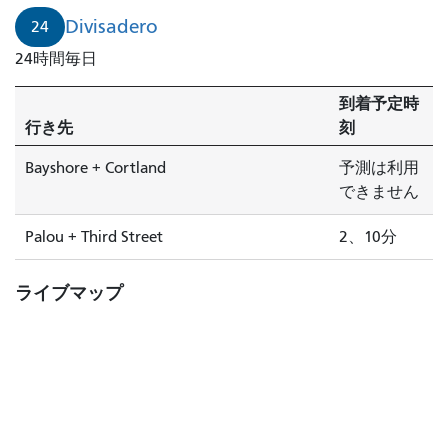
サ
Divisadero
24
デ
24時間毎日
ロ
は
到着予定時
2
行き先
刻
分
で
Bayshore + Cortland
予測は利用
到
できません
着
し
Palou + Third Street
2、10分
ま
す。
ライブマップ