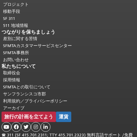
頭に戻る
。
プロジェクト
移動手段
SF 311
511 地域情報
つながりを保ちましょう
差別に関する苦情
SFMTAカスタマーサービスセンター
SFMTA事務所
お問い合わせ
私たちについて
取締役会
採用情報
SFMTAとの取引について
サンフランシスコ市郡
利用規約／プライバシーポリシー
アーカイブ
旅行の計画を立てよう
運賃





☎
311 (SF 415.701.2311; TTY 415.701.2323) 無料言語サポート /
免費