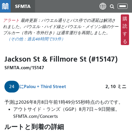
メ
SFMTA
ナ
イ
ビ
ン
購
アラート
最終更新：パウエル通りとバス停での遅延は解消さ
ゲ
コ
読
れました。パウエル・ハイド線とパウエル・メイソン線のケー
ー
ン
ブルカー（市内・市外行き）は通常運行を再開しました。
す
シ
（その他：過去48時間で
33件
）
テ
る
ョ
ン
ン
ツ
Jackson St & Fillmore St (#15147)
の
に
切
移
SFMTA.com/15147
り
動
替
に
Palou + Third Street
2, 10
ミニ
24
え
24
予測は2026年8月8日午前1時49分55秒時点のものです。
番
アウトサイド・ランズ（GGP）8月7日～9日開催。
デ
SFMTA.com/Concerts
ィ
ルートと到着の詳細
ビ