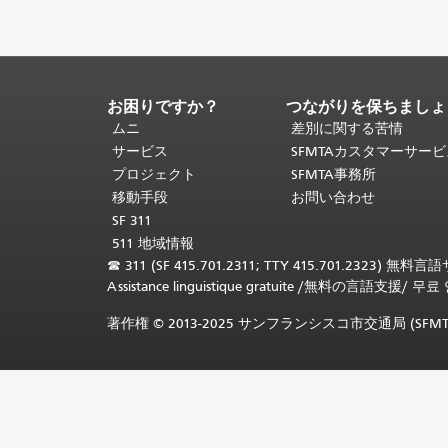
お困りですか？
つながりを保ちましょ
ペ
ー
ムニ
差別に関する苦情
ジ
サービス
SFMTAカスタマーサー
コ
プロジェクト
SFMTA事務所
ン
移動手段
お問い合わせ
テ
SF 311
ン
511 地域情報
ツ
☎
311 (SF 415.701.2311; TTY 415.701.2323) 無料
の
Assistance linguistique gratuite
/
無料の言語支援
/
무료 
終
わ
著作権 © 2013-2025 サンフランシスコ市交通局 (
り。
こ
の
ペ
ー
ジ
の