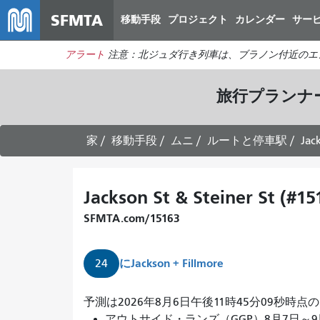
SFMTA
移動手段
プロジェクト
カレンダー
サー
アラート
注意：北ジュダ行き列車は、ブラノン付近のエ
旅行プランナ
家
移動手段
ムニ
ルートと停車駅
Jac
Jackson St & Steiner St (#15
SFMTA.com/15163
に
Jackson + Fillmore
24
予測は2026年8月6日午後11時45分09秒時点
アウトサイド・ランズ（GGP）8月7日～9日開催。