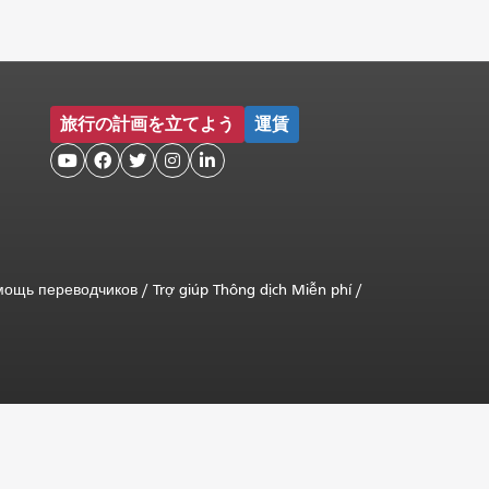
旅行の計画を立てよう
運賃





мощь переводчиков
/
Trợ giúp Thông dịch Miễn phí
/