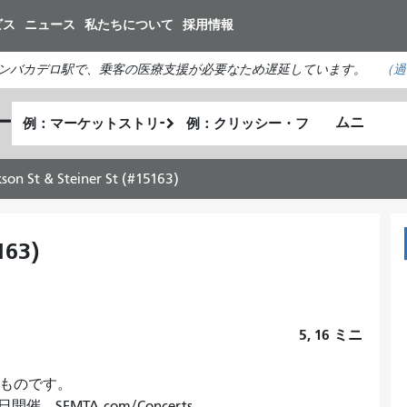
メ
ビス
ニュース
私たちについて
採用情報
イ
ン
ンバカデロ駅で、乗客の医療支援が必要なため遅延しています。
（
過
コ
ン
出
終
ー
テ
私
発
了
ン
が
地
地
ツ
ど
点
点
kson St & Steiner St (#15163)
に
の
移
よ
動
う
163)
に
旅
し
た
5, 16
ミニ
い
か
のものです。
SFMTA.com/Concerts