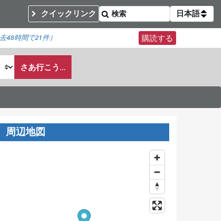
クイックリンク
日本語
去48時間で
21件）
購読する
さあ行こう...
周辺地図