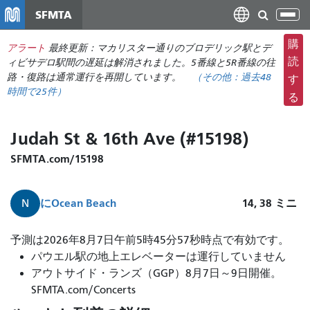
メ
SFMTA
ナ
イ
ビ
ン
購
アラート
最終更新：マカリスター通りのブロデリック駅とデ
ゲ
コ
読
ィビサデロ駅間の遅延は解消されました。5番線と5R番線の往
ー
ン
路・復路は通常運行を再開しています。
（その他：
過去48
す
シ
時間で
25件）
テ
る
ョ
ン
ン
ツ
Judah St & 16th Ave (#15198)
の
に
切
移
SFMTA.com/15198
り
動
替
に
Ocean Beach
14, 38
ミニ
N
え
予測は2026年8月7日午前5時45分57秒時点で有効です。
パウエル駅の地上エレベーターは運行していません
アウトサイド・ランズ（GGP）8月7日～9日開催。
SFMTA.com/Concerts