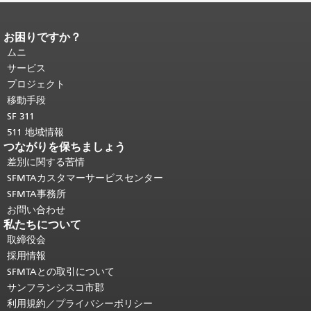
お困りですか？
ページコンテンツの終わり。
このペー
ジの残りの部分はすべてのページで繰
ムニ
り返されます。
メインコンテンツの先
サービス
頭に戻る
。
プロジェクト
移動手段
SF 311
511 地域情報
つながりを保ちましょう
差別に関する苦情
SFMTAカスタマーサービスセンター
SFMTA事務所
お問い合わせ
私たちについて
取締役会
採用情報
SFMTAとの取引について
サンフランシスコ市郡
利用規約／プライバシーポリシー