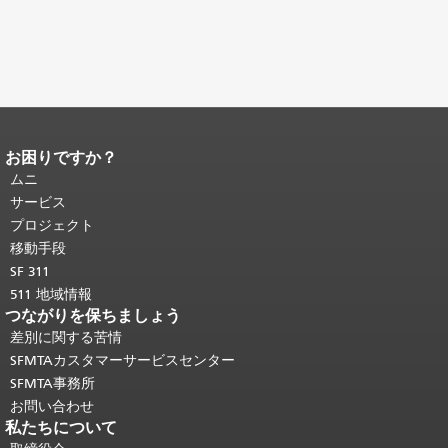
お困りですか？
ページコンテンツの終わり。
このペー
ジの残りの部分はすべてのページで繰
ムニ
り返されます。
メインコンテンツの先
サービス
頭に戻る
。
プロジェクト
移動手段
SF 311
511 地域情報
つながりを保ちましょう
差別に関する苦情
SFMTAカスタマーサービスセンター
SFMTA事務所
お問い合わせ
私たちについて