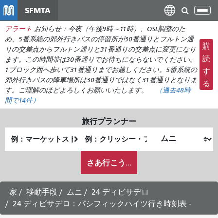
メ
SFMTA
ナ
イ
ビ
アラート
お知らせ：今夜（午後9時～11時）、OSL調整のた
ン
ゲ
め、5番系統の郊外行きバスの停留所が30番通りとフルトン通
コ
購
ー
りの交差点からフルトン通りと31番通りの交差点に変更になり
ン
読
ます。この時間帯は30番通りでお待ちにならないでください。
シ
テ
1ブロック西へ歩いて31番通りまでお越しください。5番系統の
す
ョ
ン
郊外行きバスの降車場所は30番通りではなく31番通りとなりま
る
ン
ツ
す。ご理解のほどよろしくお願いいたします。
（
過去48時
の
に
間で
14件）
切
移
り
旅行プランナー
動
替
出
終
発
了
え
私
地
地
さあ行こう...
が
点
点
ど
の
家
移動手段
ムニ
24 ディビサデロ
よ
24 ディビサデロ：パシフィックハイツ行き時刻表 -
う