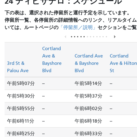
24 ディビサデロ：スケジュール
下の表は、選択された停留所と運行予定を示しています。
停留所一覧、各停留所の詳細情報へのリンク、リアルタイム
いては、ルートページの
セクションをご覧
「停留所／説明」
Cortland
Ave &
Cortland Ave
Cortland
3rd St &
Bayshore
& Bayshore
Ave & Hilton
Palou Ave
Blvd
Blvd
St
午前5時07分
--
午前5時14分
--
午前5時30分
--
午前5時37分
--
午前5時55分
--
午前6時02分
--
午前6時11分
--
午前6時18分
--
午前6時25分
--
午前6時33分
--