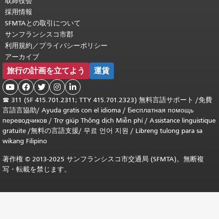
取締役会
採用情報
SFMTAとの取引について
サンフランシスコ市郡
利用規約／プライバシーポリシー
アーカイブ
旅行の計画を立てよう
運賃





☎
311 (SF 415.701.2311; TTY 415.701.2323) 無料言語サポート /
免費
言語言協助
/
Ayuda gratis con el idioma
/
Бесплатная помощь
переводчиков
/
Trợ giúp Thông dịch Miễn phí
/
Assistance linguistique
gratuite
/
無料の言語支援
/
무료 언어 지원
/
Libreng tulong para sa
wikang Filipino
著作権 © 2013-2025 サンフランシスコ市交通局 (SFMTA)。無断複
写・転載を禁じます。