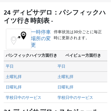
に
旅
24 ディビサデロ：パシフィックハ
し
イツ行き時刻表 -
た
い
一時停車
停車状況は30分ごとに毎正
か
場所の変
時に更新されます。
更
パシフィックハイツ方面行き
ベイビュー方面行き
平日
平日
土曜礼拝
土曜礼拝
日曜礼拝
日曜礼拝
学校日中のサービス
学校日中のサービス