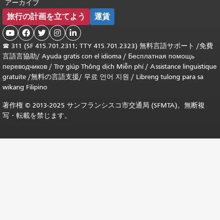
アーカイブ
旅行の計画を立てよう
運賃





☎
311 (SF 415.701.2311; TTY 415.701.2323) 無料言語サポート /
免費
言語言協助
/
Ayuda gratis con el idioma
/
Бесплатная помощь
переводчиков
/
Trợ giúp Thông dịch Miễn phí
/
Assistance linguistique
gratuite
/
無料の言語支援
/
무료 언어 지원
/
Libreng tulong para sa
wikang Filipino
著作権 © 2013-2025 サンフランシスコ市交通局 (SFMTA)。無断複
写・転載を禁じます。