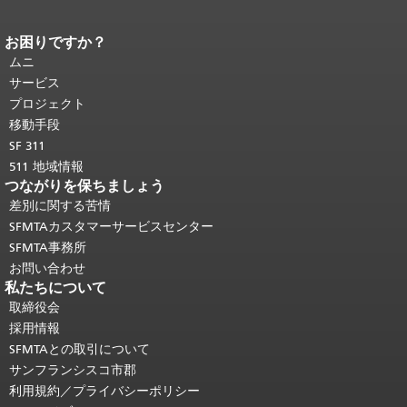
お困りですか？
ページコンテンツの終わり。
このペー
ジの残りの部分はすべてのページで繰
ムニ
り返されます。
メインコンテンツの先
サービス
頭に戻る
。
プロジェクト
移動手段
SF 311
511 地域情報
つながりを保ちましょう
差別に関する苦情
SFMTAカスタマーサービスセンター
SFMTA事務所
お問い合わせ
私たちについて
取締役会
採用情報
SFMTAとの取引について
サンフランシスコ市郡
利用規約／プライバシーポリシー