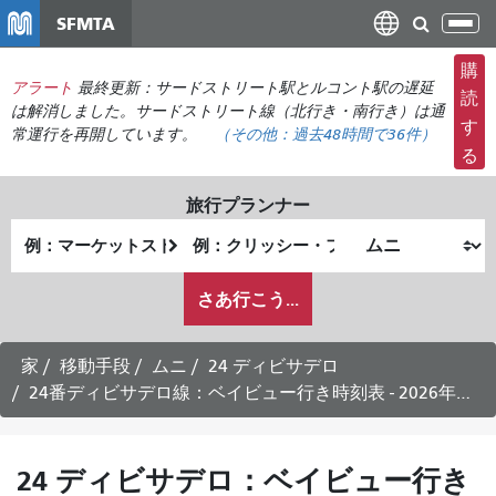
メ
SFMTA
ナ
イ
ビ
ン
購
ゲ
アラート
最終更新：サードストリート駅とルコント駅の遅延
コ
読
ー
は解消しました。サードストリート線（北行き・南行き）は通
ン
す
常運行を再開しています。
（その他：
過去48時間で
36件）
シ
テ
る
ョ
ン
ン
ツ
旅行プランナー
の
に
出
終
切
移
発
了
り
動
私
地
地
さあ行こう...
替
が
点
点
え
ど
の
家
移動手段
ムニ
24 ディビサデロ
よ
24番ディビサデロ線：ベイビュー行き時刻表 - 2026年7月26日
う
に
旅
24 ディビサデロ：ベイビュー行き