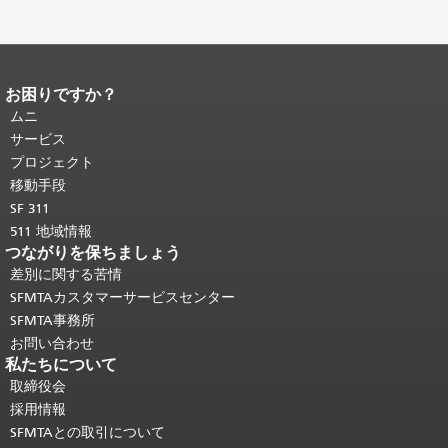
お困りですか？
ページコンテンツの終わり。
このペー
ジの残りの部分はすべてのページで繰
ムニ
り返されます。
メインコンテンツの先
サービス
頭に戻る
。
プロジェクト
移動手段
SF 311
511 地域情報
つながりを保ちましょう
差別に関する苦情
SFMTAカスタマーサービスセンター
SFMTA事務所
お問い合わせ
私たちについて
取締役会
採用情報
SFMTAとの取引について