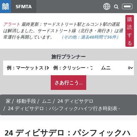
メ
SFMTA
ナ
イ
ビ
ン
購
ゲ
アラート
最終更新：サードストリート駅とルコント駅の遅延
コ
読
ー
は解消しました。サードストリート線（北行き・南行き）は通
ン
す
常運行を再開しています。
（その他：
過去48時間で
36件）
シ
テ
る
ョ
ン
ン
ツ
旅行プランナー
の
に
出
終
切
移
発
了
り
動
私
地
地
さあ行こう...
替
が
点
点
え
ど
の
家
移動手段
ムニ
24 ディビサデロ
よ
24 ディビサデロ：パシフィックハイツ行き時刻表 -
う
に
旅
24 ディビサデロ：パシフィックハ