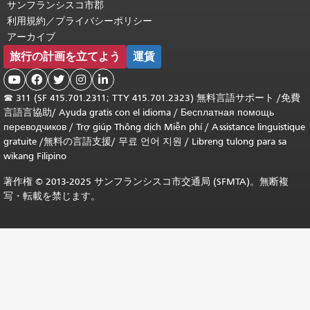
サンフランシスコ市郡
利用規約／プライバシーポリシー
アーカイブ
旅行の計画を立てよう
運賃





☎
311 (SF 415.701.2311; TTY 415.701.2323) 無料言語サポート /
免費
言語言協助
/
Ayuda gratis con el idioma
/
Бесплатная помощь
переводчиков
/
Trợ giúp Thông dịch Miễn phí
/
Assistance linguistique
gratuite
/
無料の言語支援
/
무료 언어 지원
/
Libreng tulong para sa
wikang Filipino
著作権 © 2013-2025 サンフランシスコ市交通局 (SFMTA)。無断複
写・転載を禁じます。