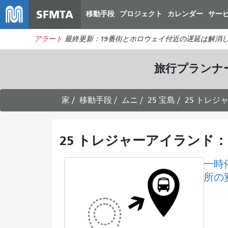
SFMTA
移動手段
プロジェクト
カレンダー
サー
アラート
最終更新：19番街とホロウェイ付近の遅延は解消
旅行プランナ
家
移動手段
ムニ
25 宝島
25 トレ
25 トレジャーアイランド
一時
所の