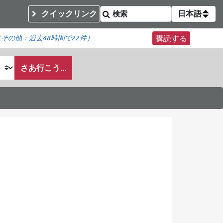
クイックリンク
日本語
（その他：
過去48時間で
22件）
購読する
さあ行こう...