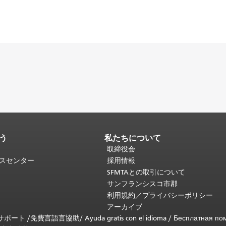
う
私たちについて
取締役会
ビスセンター
採用情報
SFMTAとの取引について
サンフランシスコ市郡
利用規約／プライバシーポリシー
アーカイブ
言語サポート /
免費言語言協助
/
Ayuda gratis con el idioma
/
Бесплатная по