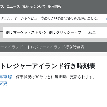
メ
ビス
ニュース
私たちについて
採用情報
イ
ン
しました。オーシャンビュー方面行きM系統は運行を再開しました。
コ
ン
出
終
ー
テ
私
発
了
ン
が
地
地
ツ
ど
点
点
ジャーアイランド：トレジャーアイランド行き時刻表
に
の
移
よ
動
う
：トレジャーアイランド行き時刻表
に
旅
停車場
停車状況は30分ごとに毎正時に更新されます。
し
変更
た
い
か