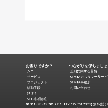
お困りですか？
つながりを保ちましょ
ペ
ー
ムニ
差別に関する苦情
ジ
サービス
SFMTAカスタマーサー
コ
プロジェクト
SFMTA事務所
ン
移動手段
お問い合わせ
テ
SF 311
ン
511 地域情報
ツ
☎
311 (SF 415.701.2311; TTY 415.701.2323) 無料
の