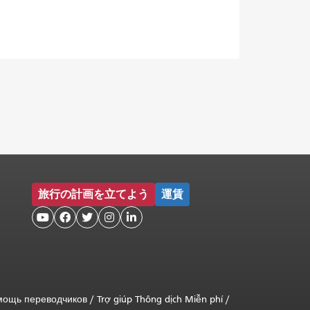
旅行の計画を立てよう
運賃





мощь переводчиков
/
Trợ giúp Thông dịch Miễn phí
/