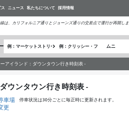
メ
ビス
ニュース
私たちについて
採用情報
イ
ン
線は、カリフォルニア通りとジョーンズ通りの交差点で運行が再開しま
コ
ン
テ
出
終
ー
ン
私
発
了
ツ
が
地
地
に
ど
点
点
ャーアイランド：ダウンタウン行き時刻表 -
移
の
動
よ
う
ダウンタウン行き時刻表 -
に
旅
停車場
停車状況は30分ごとに毎正時に更新されます。
し
変更
た
い
か