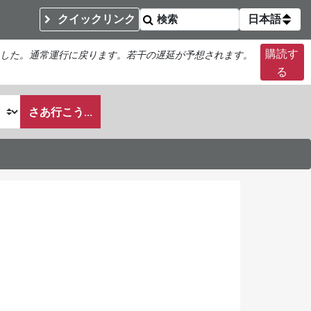
クイックリンク
日本語
購読す
した。通常運行に戻ります。若干の遅延が予想されます。
る
さあ行こう...