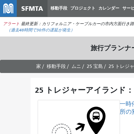
SFMTA
移動手段
プロジェクト
カレンダー
サー
アラート
最終更新：カリフォルニア・ケーブルカーの市内方面行き路
（過去48時間で
30件の
遅延が発生）
旅行プランナ
家
移動手段
ムニ
25 宝島
25 トレジ
25 トレジャーアイランド：
一時
所の