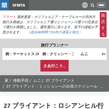
メ
SFMTA
ナ
イ
ビ
ン
購
アラート
最終更新：カリフォルニア・ケーブルカーの市内方
ゲ
コ
読
面行き路線は、カリフォルニア通りとジョーンズ通りの交差点
ー
ン
で運行が再開しました。通常運行に戻ります。若干の遅延が予
す
シ
想されます。
（過去48時間で
30件の
遅延が発生）
テ
る
ョ
ン
ン
ツ
旅行プランナー
の
に
出
終
切
移
発
了
り
動
私
地
地
さあ行こう...
替
が
点
点
え
ど
の
家
移動手段
ムニ
27 ブライアント
よ
27 ブライアント：ミッションへの出発スケジュール - 2026年8月11日
う
に
旅
27 ブライアント：ロシアンヒル行