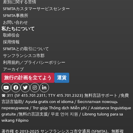
差別に関する苦情
SFMTAカスタマーサービスセンター
SFMTA事務所
お問い合わせ
私たちについて
取締役会
採用情報
SFMTAとの取引について
サンフランシスコ市郡
利用規約／プライバシーポリシー
アーカイブ
旅行の計画を立てよう
運賃





☎
311 (SF 415.701.2311; TTY 415.701.2323) 無料言語サポート /
免費
言語言協助
/
Ayuda gratis con el idioma
/
Бесплатная помощь
переводчиков
/
Trợ giúp Thông dịch Miễn phí
/
Assistance linguistique
gratuite
/
無料の言語支援
/
무료 언어 지원
/
Libreng tulong para sa
wikang Filipino
著作権 © 2013-2025 サンフランシスコ市交通局 (SFMTA)。無断複