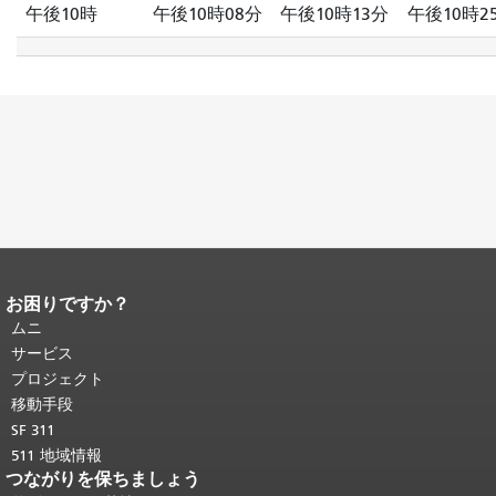
午後10時
午後10時08分
午後10時13分
午後10時2
お困りですか？
ページコンテンツの終わり。
このペー
ジの残りの部分はすべてのページで繰
ムニ
り返されます。
メインコンテンツの先
サービス
頭に戻る
。
プロジェクト
移動手段
SF 311
511 地域情報
つながりを保ちましょう