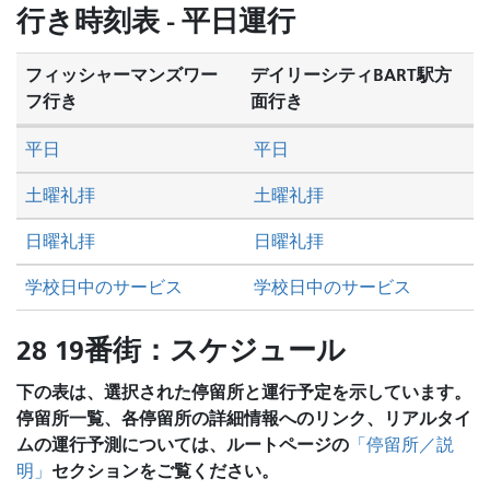
を
行き時刻表 - 平日運行
し
た
フィッシャーマンズワー
デイリーシティBART駅方
い
フ行き
面行き
か
平日
平日
土曜礼拝
土曜礼拝
日曜礼拝
日曜礼拝
学校日中のサービス
学校日中のサービス
28 19番街：スケジュール
下の表は、選択された停留所と運行予定を示しています。
停留所一覧、各停留所の詳細情報へのリンク、リアルタイ
ムの運行予測については、ルートページの
「停留所／説
セクションをご覧ください。
明」