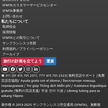
SFMTAカスタマーサービスセンター
SFMTA事務所
お問い合わせ
私たちについて
取締役会
採用情報
SFMTAとの取引について
サンフランシスコ市郡
利用規約／プライバシーポリシー
アーカイブ
旅行の計画を立てよう
運賃





☎
311 (SF 415.701.2311; TTY 415.701.2323) 無料言語サポート /
免費
言語言協助
/
Ayuda gratis con el idioma
/
Бесплатная помощь
переводчиков
/
Trợ giúp Thông dịch Miễn phí
/
Assistance linguistique
gratuite
/
無料の言語支援
/
무료 언어 지원
/
Libreng tulong para sa
wikang Filipino
著作権 © 2013-2025 サンフランシスコ市交通局 (SFMTA)。無断複