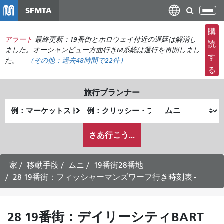
メ
SFMTA
ナ
イ
ビ
ン
購
ゲ
アラート
最終更新：19番街とホロウェイ付近の遅延は解消し
コ
読
ー
ました。オーシャンビュー方面行きM系統は運行を再開しまし
ン
す
た。
（その他：
過去48時間で
22件）
シ
テ
る
ョ
ン
ン
ツ
旅行プランナー
の
に
出
終
切
移
発
了
り
動
私
地
地
さあ行こう...
替
が
点
点
え
ど
の
家
移動手段
ムニ
19番街28番地
よ
28 19番街：フィッシャーマンズワーフ行き時刻表 -
う
に
旅
28 19番街：デイリーシティBART