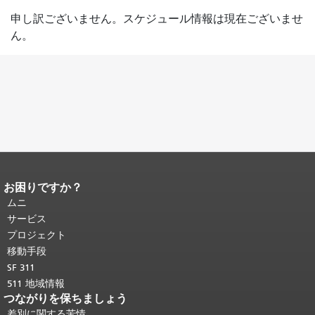
申し訳ございません。スケジュール情報は現在ございませ
ん。
お困りですか？
ページコンテンツの終わり。
このペー
ジの残りの部分はすべてのページで繰
ムニ
り返されます。
メインコンテンツの先
サービス
頭に戻る
。
プロジェクト
移動手段
SF 311
511 地域情報
つながりを保ちましょう
差別に関する苦情