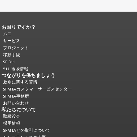
お困りですか？
ページコンテンツの終わり。
このペー
ジの残りの部分はすべてのページで繰
ムニ
り返されます。
メインコンテンツの先
サービス
頭に戻る
。
プロジェクト
移動手段
SF 311
511 地域情報
つながりを保ちましょう
差別に関する苦情
SFMTAカスタマーサービスセンター
SFMTA事務所
お問い合わせ
私たちについて
取締役会
採用情報
SFMTAとの取引について