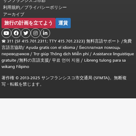
サンフランシスコ市郡
利用規約／プライバシーポリシー
アーカイブ
旅行の計画を立てよう
運賃





☎
311 (SF 415.701.2311; TTY 415.701.2323) 無料言語サポート /
免費
言語言協助
/
Ayuda gratis con el idioma
/
Бесплатная помощь
переводчиков
/
Trợ giúp Thông dịch Miễn phí
/
Assistance linguistique
gratuite
/
無料の言語支援
/
무료 언어 지원
/
Libreng tulong para sa
wikang Filipino
著作権 © 2013-2025 サンフランシスコ市交通局 (SFMTA)。無断複
写・転載を禁じます。