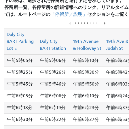
下の表は、選択された停留所と運行予定を示しています。
停留所一覧、各停留所の詳細情報へのリンク、リアルタイム
ては、ルートページの
セクションをご覧く
「停留所／説明」
Daly City
BART Parking
Daly City
19th Avenue
19th Ave &
Lot E
BART Station
& Holloway St
Judah St
午前5時05分
午前5時06分
午前5時10分
午前5時23
午前5時25分
午前5時26分
午前5時30分
午前5時43
午前5時45分
午前5時46分
午前5時50分
午前6時03
午前6時05分
午前6時06分
午前6時10分
午前6時24
午前6時18分
午前6時19分
午前6時23分
午前6時37
午前6時30分
午前6時32分
午前6時37分
午前6時53