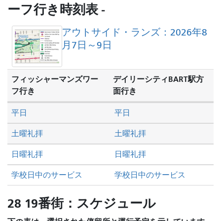
し
ーフ行き時刻表 -
た
い
アウトサイド・ランズ：2026年8
か
月7日～9日
フィッシャーマンズワー
デイリーシティBART駅方
フ行き
面行き
平日
平日
土曜礼拝
土曜礼拝
日曜礼拝
日曜礼拝
学校日中のサービス
学校日中のサービス
28 19番街：スケジュール