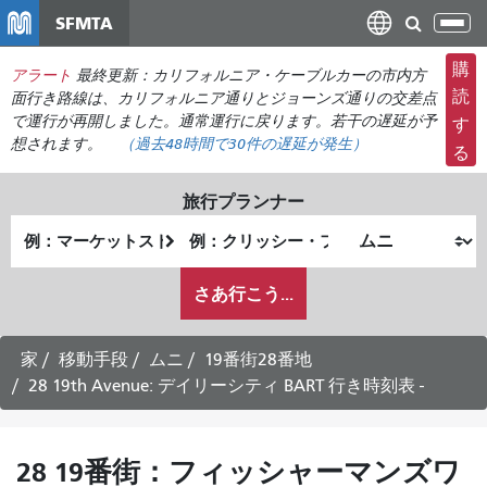
メ
SFMTA
ナ
イ
ビ
ン
購
アラート
最終更新：カリフォルニア・ケーブルカーの市内方
ゲ
コ
読
面行き路線は、カリフォルニア通りとジョーンズ通りの交差点
ー
ン
で運行が再開しました。通常運行に戻ります。若干の遅延が予
す
シ
想されます。
（過去48時間で
30件の
遅延が発生）
テ
る
ョ
ン
ン
ツ
旅行プランナー
の
に
出
終
切
移
発
了
り
動
私
地
地
さあ行こう...
替
が
点
点
え
ど
の
家
移動手段
ムニ
19番街28番地
よ
28 19th Avenue: デイリーシティ BART 行き時刻表 -
う
に
旅
28 19番街：フィッシャーマンズワ