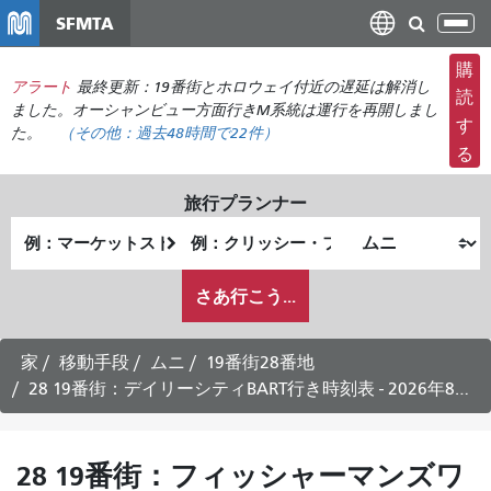
メ
SFMTA
ナ
イ
ビ
ン
購
ゲ
アラート
最終更新：19番街とホロウェイ付近の遅延は解消し
コ
読
ー
ました。オーシャンビュー方面行きM系統は運行を再開しまし
ン
す
た。
（その他：
過去48時間で
22件）
シ
テ
る
ョ
ン
ン
ツ
旅行プランナー
の
に
出
終
切
移
発
了
り
動
私
地
地
さあ行こう...
替
が
点
点
え
ど
の
家
移動手段
ムニ
19番街28番地
よ
28 19番街：デイリーシティBART行き時刻表 - 2026年8月5日
う
に
旅
28 19番街：フィッシャーマンズワ