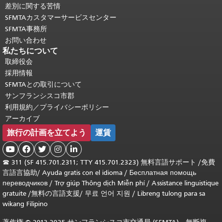
差別に関する苦情
SFMTAカスタマーサービスセンター
SFMTA事務所
お問い合わせ
私たちについて
取締役会
採用情報
SFMTAとの取引について
サンフランシスコ市郡
利用規約／プライバシーポリシー
アーカイブ
旅行の計画を立てよう
運賃





☎
311 (SF 415.701.2311; TTY 415.701.2323) 無料言語サポート /
免費
言語言協助
/
Ayuda gratis con el idioma
/
Бесплатная помощь
переводчиков
/
Trợ giúp Thông dịch Miễn phí
/
Assistance linguistique
gratuite
/
無料の言語支援
/
무료 언어 지원
/
Libreng tulong para sa
wikang Filipino