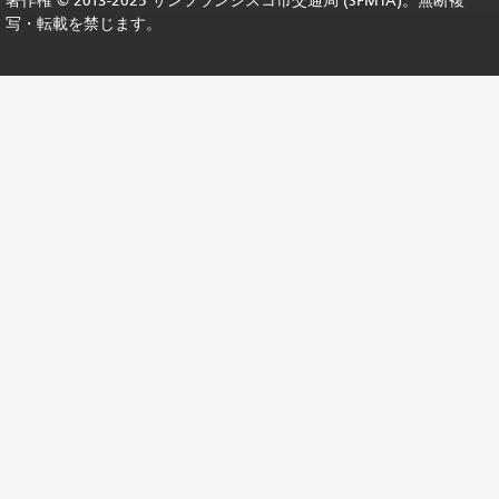
著作権 © 2013-2025 サンフランシスコ市交通局 (SFMTA)。無断複
写・転載を禁じます。