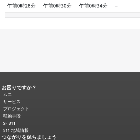
午前0時28分
午前0時30分
午前0時34分
--
お困りですか？
ページコンテンツの終わり。
このペー
ジの残りの部分はすべてのページで繰
ムニ
り返されます。
メインコンテンツの先
サービス
頭に戻る
。
プロジェクト
移動手段
SF 311
511 地域情報
つながりを保ちましょう