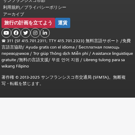
サンフランシスコ市郡
利用規約／プライバシーポリシー
アーカイブ
旅行の計画を立てよう
運賃





☎
311 (SF 415.701.2311; TTY 415.701.2323) 無料言語サポート /
免費
言語言協助
/
Ayuda gratis con el idioma
/
Бесплатная помощь
переводчиков
/
Trợ giúp Thông dịch Miễn phí
/
Assistance linguistique
gratuite
/
無料の言語支援
/
무료 언어 지원
/
Libreng tulong para sa
wikang Filipino
著作権 © 2013-2025 サンフランシスコ市交通局 (SFMTA)。無断複
写・転載を禁じます。