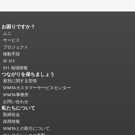
お困りですか？
ページコンテンツの終わり。
このペー
ジの残りの部分はすべてのページで繰
ムニ
り返されます。
メインコンテンツの先
サービス
頭に戻る
。
プロジェクト
移動手段
SF 311
511 地域情報
つながりを保ちましょう
差別に関する苦情
SFMTAカスタマーサービスセンター
SFMTA事務所
お問い合わせ
私たちについて
取締役会
採用情報
SFMTAとの取引について