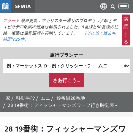
メ
SFMTA
ナ
イ
ビ
ン
購
アラート
最終更新：マカリスター通りのブロデリック駅とデ
ゲ
コ
読
ィビサデロ駅間の遅延は解消されました。5番線と5R番線の往
ー
ン
路・復路は通常運行を再開しています。
（その他：
過去48
す
シ
時間で
25件）
テ
る
ョ
ン
ン
ツ
旅行プランナー
の
に
出
終
切
移
発
了
り
動
私
地
地
さあ行こう...
替
が
点
点
え
ど
の
家
移動手段
ムニ
19番街28番地
よ
28 19番街：フィッシャーマンズワーフ行き時刻表 -
う
に
旅
28 19番街：フィッシャーマンズワ