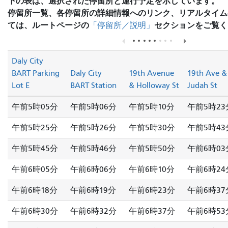
下の表は、選択された停留所と運行予定を示しています。
停留所一覧、各停留所の詳細情報へのリンク、リアルタイム
ては、ルートページの
セクションをご覧く
「停留所／説明」
Daly City
BART Parking
Daly City
19th Avenue
19th Ave &
Lot E
BART Station
& Holloway St
Judah St
午前5時05分
午前5時06分
午前5時10分
午前5時23
午前5時25分
午前5時26分
午前5時30分
午前5時43
午前5時45分
午前5時46分
午前5時50分
午前6時03
午前6時05分
午前6時06分
午前6時10分
午前6時24
午前6時18分
午前6時19分
午前6時23分
午前6時37
午前6時30分
午前6時32分
午前6時37分
午前6時53