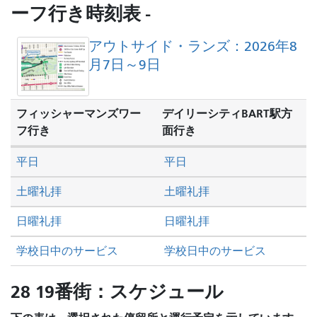
し
ーフ行き時刻表 -
た
い
アウトサイド・ランズ：2026年8
か
月7日～9日
フィッシャーマンズワー
デイリーシティBART駅方
フ行き
面行き
平日
平日
土曜礼拝
土曜礼拝
日曜礼拝
日曜礼拝
学校日中のサービス
学校日中のサービス
28 19番街：スケジュール