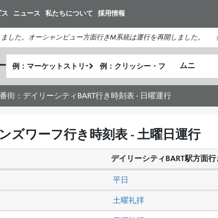
メ
ビス
ニュース
私たちについて
採用情報
イ
ン
しました。オーシャンビュー方面行きM系統は運行を再開しました。
コ
ン
出
終
ー
テ
私
発
了
ン
が
地
地
ツ
ど
点
点
19番街：デイリーシティBART行き時刻表 - 日曜運行
に
の
移
よ
動
う
マンズワーフ行き時刻表 - 土曜日運行
に
旅
デイリーシティBART駅方面行
を
し
平日
た
い
土曜礼拝
か