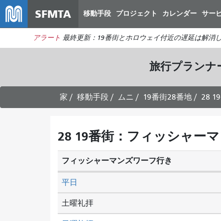
SFMTA
移動手段
プロジェクト
カレンダー
サー
アラート
最終更新：19番街とホロウェイ付近の遅延は解消
旅行プランナ
家
移動手段
ムニ
19番街28番地
28 
28 19番街：フィッシャー
フィッシャーマンズワーフ行き
平日
土曜礼拝