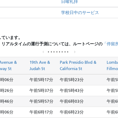
日曜礼拝
学校日中のサービス
しています。
、リアルタイムの運行予測については、ルートページの
「停留
Avenue &
19th Ave &
Park Presidio Blvd &
Lomba
way St
Judah St
California St
Fillmo
時06分
午前5時17分
午前5時23分
午前5
時26分
午前5時37分
午前5時43分
午前5
時46分
午前5時57分
午前6時03分
午前6
時06分
午前6時17分
午前6時23分
午前6