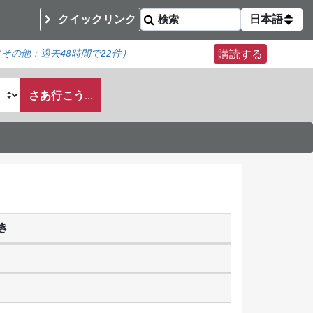
クイックリンク
日本語
（その他：
過去48時間で
22件）
購読する
さあ行こう...
き