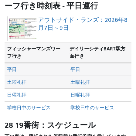
を
ーフ行き時刻表 - 平日運行
し
た
アウトサイド・ランズ：2026年8
い
月7日～9日
か
フィッシャーマンズワー
デイリーシティBART駅方
フ行き
面行き
平日
平日
土曜礼拝
土曜礼拝
日曜礼拝
日曜礼拝
学校日中のサービス
学校日中のサービス
28 19番街：スケジュール