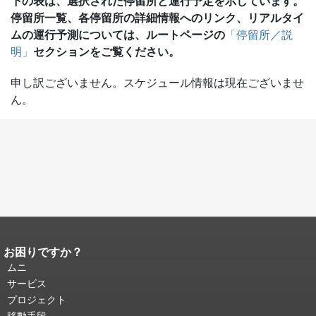
下の表は、選択された停留所と運行予定を示しています。
停留所一覧、各停留所の詳細情報へのリンク、リアルタイ
ムの運行予測については、ルートページの
「停留所／説
セクションをご覧ください。
明」
申し訳ございません。スケジュール情報は現在ございませ
ん。
お困りですか？
ページコンテンツの終わり。
このペー
ジの残りの部分はすべてのページで繰
ムニ
り返されます。
メインコンテンツの先
サービス
頭に戻る
。
プロジェクト