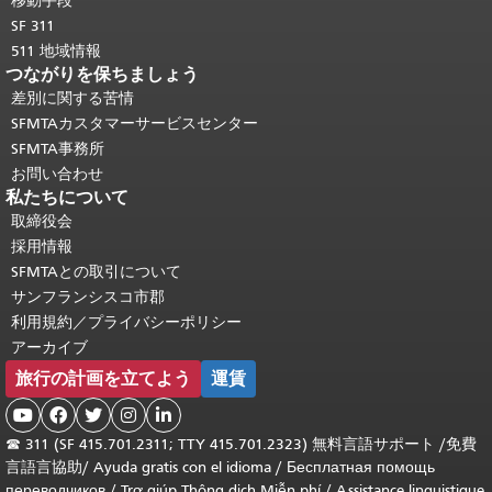
移動手段
SF 311
511 地域情報
つながりを保ちましょう
差別に関する苦情
SFMTAカスタマーサービスセンター
SFMTA事務所
お問い合わせ
私たちについて
取締役会
採用情報
SFMTAとの取引について
サンフランシスコ市郡
利用規約／プライバシーポリシー
アーカイブ
旅行の計画を立てよう
運賃





☎
311 (SF 415.701.2311; TTY 415.701.2323) 無料言語サポート /
免費
言語言協助
/
Ayuda gratis con el idioma
/
Бесплатная помощь
переводчиков
/
Trợ giúp Thông dịch Miễn phí
/
Assistance linguistique