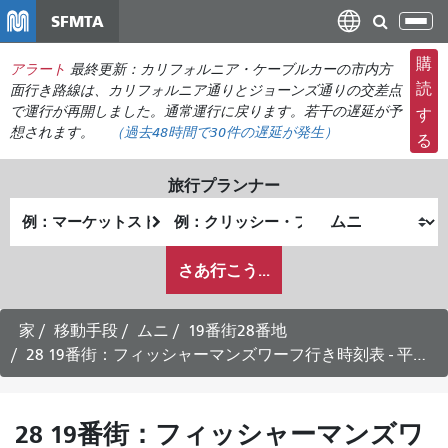
メ
SFMTA
ナ
イ
ビ
ン
購
アラート
最終更新：カリフォルニア・ケーブルカーの市内方
ゲ
コ
読
面行き路線は、カリフォルニア通りとジョーンズ通りの交差点
ー
ン
で運行が再開しました。通常運行に戻ります。若干の遅延が予
す
シ
想されます。
（過去48時間で
30件の
遅延が発生）
テ
る
ョ
ン
ン
ツ
旅行プランナー
の
に
出
終
切
移
発
了
り
動
私
地
地
さあ行こう...
替
が
点
点
え
ど
の
家
移動手段
ムニ
19番街28番地
よ
28 19番街：フィッシャーマンズワーフ行き時刻表 - 平日運行
う
に
旅
28 19番街：フィッシャーマンズワ