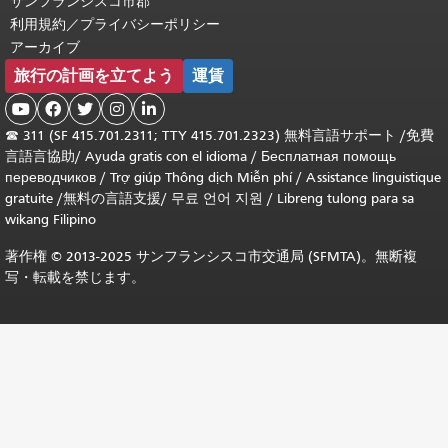
サンフランシスコ市郡
利用規約／プライバシーポリシー
アーカイブ
旅行の計画を立てよう
運賃





☎
311 (SF 415.701.2311; TTY 415.701.2323) 無料言語サポート /
免費
言語言協助
/
Ayuda gratis con el idioma
/
Бесплатная помощь
переводчиков
/
Trợ giúp Thông dịch Miễn phí
/
Assistance linguistique
gratuite
/
無料の言語支援
/
무료 언어 지원
/
Libreng tulong para sa
wikang Filipino
著作権 © 2013-2025 サンフランシスコ市交通局 (SFMTA)。無断複
写・転載を禁じます。