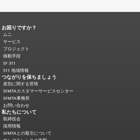
お困りですか？
ページコンテンツの終わり。
このペー
ジの残りの部分はすべてのページで繰
ムニ
り返されます。
メインコンテンツの先
サービス
頭に戻る
。
プロジェクト
移動手段
SF 311
511 地域情報
つながりを保ちましょう
差別に関する苦情
SFMTAカスタマーサービスセンター
SFMTA事務所
お問い合わせ
私たちについて
取締役会
採用情報
SFMTAとの取引について