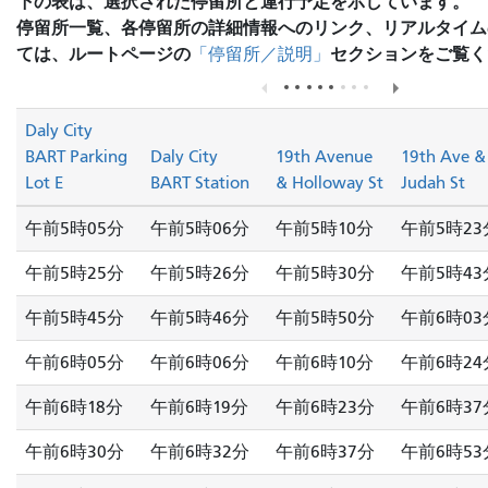
下の表は、選択された停留所と運行予定を示しています。
停留所一覧、各停留所の詳細情報へのリンク、リアルタイム
ては、ルートページの
セクションをご覧く
「停留所／説明」
Daly City
BART Parking
Daly City
19th Avenue
19th Ave &
Lot E
BART Station
& Holloway St
Judah St
午前5時05分
午前5時06分
午前5時10分
午前5時23
午前5時25分
午前5時26分
午前5時30分
午前5時43
午前5時45分
午前5時46分
午前5時50分
午前6時03
午前6時05分
午前6時06分
午前6時10分
午前6時24
午前6時18分
午前6時19分
午前6時23分
午前6時37
午前6時30分
午前6時32分
午前6時37分
午前6時53