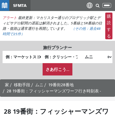
メ
SFMTA
ナ
イ
ビ
ン
購
アラート
最終更新：マカリスター通りのブロデリック駅とデ
ゲ
コ
読
ィビサデロ駅間の遅延は解消されました。5番線と5R番線の往
ー
ン
路・復路は通常運行を再開しています。
（その他：
過去48
す
シ
時間で
25件）
テ
る
ョ
ン
ン
ツ
旅行プランナー
の
に
出
終
切
移
発
了
り
動
私
地
地
さあ行こう...
替
が
点
点
え
ど
の
家
移動手段
ムニ
19番街28番地
よ
28 19番街：フィッシャーマンズワーフ行き時刻表 -
う
に
旅
28 19番街：フィッシャーマンズワ