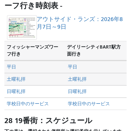
し
ーフ行き時刻表 -
た
い
アウトサイド・ランズ：2026年8
か
月7日～9日
フィッシャーマンズワー
デイリーシティBART駅方
フ行き
面行き
平日
平日
土曜礼拝
土曜礼拝
日曜礼拝
日曜礼拝
学校日中のサービス
学校日中のサービス
28 19番街：スケジュール