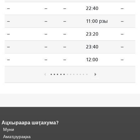
--
--
--
22:40
--
--
--
--
11:00 рзы
--
--
--
--
23:20
--
--
--
--
23:40
--
--
--
--
12:00
--
Ацхыраара шәҭахума?
Адаҟьа аҵакы анҵәамҭа.
Ари
адаҟьа иаанхаз даҟьацыԥхьаӡа
Муни
иқәҵәиаахоит.
Аҵакы хада ахыхь
Амаҵзурақәа