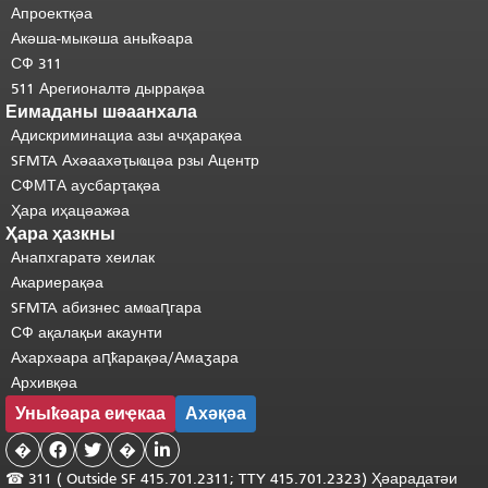
шәхынҳәы.
"
Апроектқәа
Акәша-мыкәша аныҟәара
СФ 311
511 Арегионалтә дыррақәа
Еимаданы шәаанхала
Адискриминациа азы ачҳарақәа
SFMTA Ахәаахәҭыҩцәа рзы Ацентр
СФМТА аусбарҭақәа
Ҳара иҳацәажәа
Ҳара ҳазкны
Анапхгаратә хеилак
Акариерақәа
SFMTA абизнес амҩаԥгара
СФ ақалақьи акаунти
Ахархәара аԥҟарақәа/Амаӡара
Архивқәа
Уныҟәара еиҿкаа
Ахәқәа
�


�

☎ 311 (
Outside
SF 415.701.2311; TTY 415.701.2323) Ҳәарадатәи