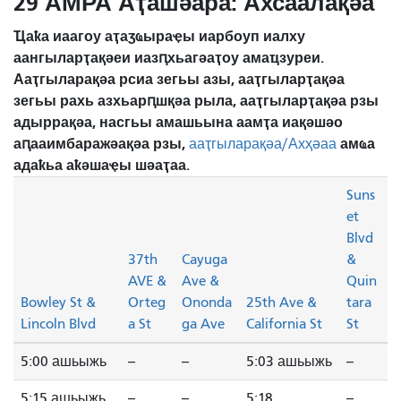
29 АМРА Аҭашәара: Ахсаалақәа
Ҵаҟа иаагоу аҭаӡҩыраҿы иарбоуп иалху
аангыларҭақәеи иазԥхьагәаҭоу амаҵзуреи.
Ааҭгыларақәа рсиа зегьы азы, ааҭгыларҭақәа
зегьы рахь азхьарԥшқәа рыла, ааҭгыларҭақәа рзы
адыррақәа, насгьы амашьына аамҭа иақәшәо ​​
аԥааимбаражәақәа рзы,
амҩа
ааҭгыларақәа/Ахҳәаа
адаҟьа аҟәшаҿы шәаҭаа.
Suns
et
Blvd
37th
Cayuga
&
AVE &
Ave &
Quin
Bowley St &
Orteg
Ononda
25th Ave &
tara
Lincoln Blvd
a St
ga Ave
California St
St
5:00 ашьыжь
--
--
5:03 ашьыжь
--
5:15 ашьыжь
--
--
5:18
--