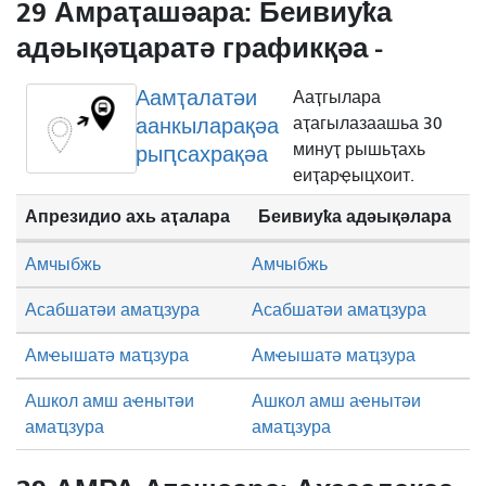
29 Амраҭашәара: Беивиуҟа
адәықәҵаратә графикқәа -
Аамҭалатәи
Ааҭгылара
аанкыларақәа
аҭагылазаашьа 30
минуҭ рышьҭахь
рыԥсахрақәа
еиҭарҿыцхоит.
Апрезидио ахь аҭалара
Беивиуҟа адәықәлара
Амчыбжь
Амчыбжь
Асабшатәи амаҵзура
Асабшатәи амаҵзура
Амҽышатә маҵзура
Амҽышатә маҵзура
Ашкол амш аҽнытәи
Ашкол амш аҽнытәи
амаҵзура
амаҵзура