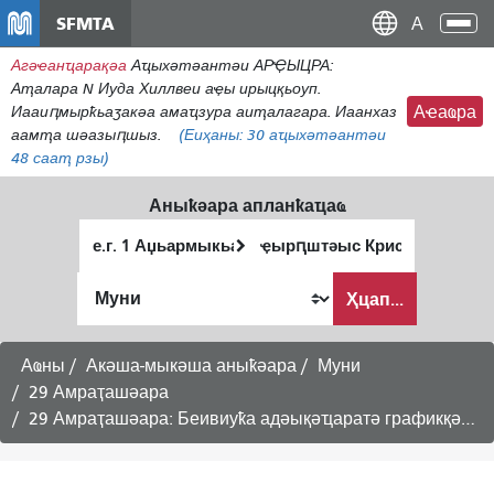
メ
SFMTA
Ана
イ
аԥс
Агәҽанҵарақәа
Аҵыхәтәантәи АРҾЫЦРА:
ン
Аҭалара N Иуда Хиллвеи аҿы ирыцқьоуп.
コ
Иааиԥмырҟьаӡакәа амаҵзура аиҭалагара. Иаанхаз
Аҽаҩра
ン
аамҭа шәазыԥшыз.
(Еиҳаны:
30
аҵыхәтәантәи
テ
48 сааҭ рзы)
ン
ツ
Аныҟәара апланҟаҵаҩ
に
Алагаратә
Анҵәамҭа
移
ҭыԥ
аҭыԥ
動
Аныҟәара
Ҳцап...
шԥасҭаху
Аҩны
Акәша-мыкәша аныҟәара
Муни
29 Амраҭашәара
29 Амраҭашәара: Беивиуҟа адәықәҵаратә графикқәа -