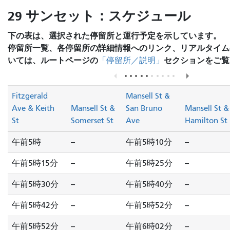
29 サンセット：スケジュール
下の表は、選択された停留所と運行予定を示しています。
停留所一覧、各停留所の詳細情報へのリンク、リアルタイム
いては、ルートページの
セクションをご覧
「停留所／説明」
Fitzgerald
Mansell St &
Ave & Keith
Mansell St &
San Bruno
Mansell St &
St
Somerset St
Ave
Hamilton St
午前5時
--
午前5時10分
--
午前5時15分
--
午前5時25分
--
午前5時30分
--
午前5時40分
--
午前5時42分
--
午前5時52分
--
午前5時52分
--
午前6時02分
--