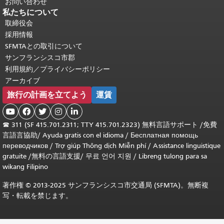
お問い合わせ
私たちについて
取締役会
採用情報
SFMTAとの取引について
サンフランシスコ市郡
利用規約／プライバシーポリシー
アーカイブ
旅行の計画を立てよう
運賃





☎
311 (SF 415.701.2311; TTY 415.701.2323) 無料言語サポート /
免費
言語言協助
/
Ayuda gratis con el idioma
/
Бесплатная помощь
переводчиков
/
Trợ giúp Thông dịch Miễn phí
/
Assistance linguistique
gratuite
/
無料の言語支援
/
무료 언어 지원
/
Libreng tulong para sa
wikang Filipino
著作権 © 2013-2025 サンフランシスコ市交通局 (SFMTA)。無断複
写・転載を禁じます。