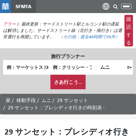
メ
SFMTA
ナ
イ
ビ
ン
購
ゲ
アラート
最終更新：サードストリート駅とルコント駅の遅延
コ
読
ー
は解消しました。サードストリート線（北行き・南行き）は通
ン
す
常運行を再開しています。
（その他：
過去48時間で
36件）
シ
テ
る
ョ
ン
ン
ツ
旅行プランナー
の
に
出
終
切
移
発
了
り
動
私
地
地
さあ行こう...
替
が
点
点
え
ど
の
家
移動手段
ムニ
29 サンセット
よ
29 サンセット：プレシディオ行きの時刻表 -
う
に
旅
29 サンセット：プレシディオ行き