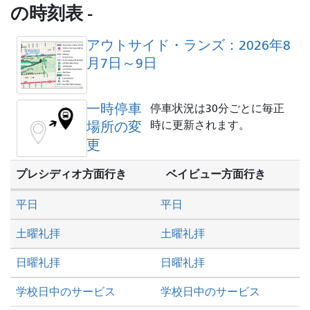
し
の時刻表 -
た
い
アウトサイド・ランズ：2026年8
か
月7日～9日
一時停車
停車状況は30分ごとに毎正
場所の変
時に更新されます。
更
プレシディオ方面行き
ベイビュー方面行き
平日
平日
土曜礼拝
土曜礼拝
日曜礼拝
日曜礼拝
学校日中のサービス
学校日中のサービス