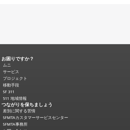
お困りですか？
ページコンテンツの終わり。
このペー
ジの残りの部分はすべてのページで繰
ムニ
り返されます。
メインコンテンツの先
サービス
頭に戻る
。
プロジェクト
移動手段
SF 311
511 地域情報
つながりを保ちましょう
差別に関する苦情
SFMTAカスタマーサービスセンター
SFMTA事務所