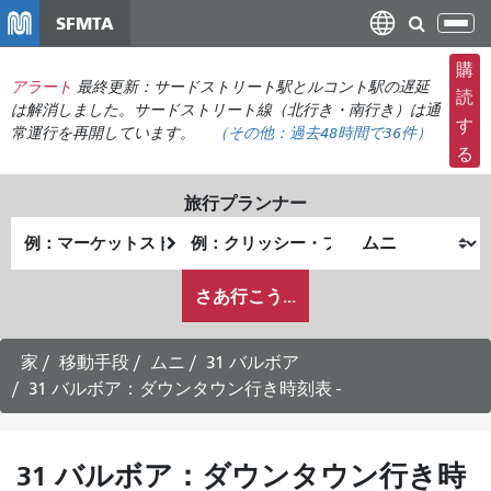
メ
SFMTA
ナ
イ
ビ
ン
購
ゲ
アラート
最終更新：サードストリート駅とルコント駅の遅延
コ
読
ー
は解消しました。サードストリート線（北行き・南行き）は通
ン
す
常運行を再開しています。
（その他：
過去48時間で
36件）
シ
テ
る
ョ
ン
ン
ツ
旅行プランナー
の
に
出
終
切
移
発
了
り
動
私
地
地
さあ行こう...
替
が
点
点
え
ど
の
家
移動手段
ムニ
31 バルボア
よ
31 バルボア：ダウンタウン行き時刻表 -
う
に
旅
31 バルボア：ダウンタウン行き時