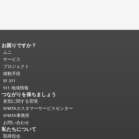
お困りですか？
ページコンテンツの終わり。
このペー
ジの残りの部分はすべてのページで繰
ムニ
り返されます。
メインコンテンツの先
サービス
頭に戻る
。
プロジェクト
移動手段
SF 311
511 地域情報
つながりを保ちましょう
差別に関する苦情
SFMTAカスタマーサービスセンター
SFMTA事務所
お問い合わせ
私たちについて
取締役会