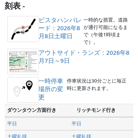
を
刻表 -
し
た
ピスタハンパレ
一時的な措置。道路
い
ード：2026年8
が通行可能になるま
か
で（午後1時頃ま
月8日土曜日
で）。
アウトサイド・ランズ：2026年8
月7日～9日
一時停車
停車状況は30分ごとに毎正
場所の変
時に更新されます。
更
ダウンタウン方面行き
リッチモンド行き
平日
平日
土曜礼拝
土曜礼拝