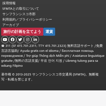
採用情報
SFMTAとの取引について
サンフランシスコ市郡
利用規約／プライバシーポリシー
アーカイブ
旅行の計画を立てよう
運賃





☎
311 (SF 415.701.2311; TTY 415.701.2323) 無料言語サポート /
免費
言語言協助
/
Ayuda gratis con el idioma
/
Бесплатная помощь
переводчиков
/
Trợ giúp Thông dịch Miễn phí
/
Assistance linguistique
gratuite
/
無料の言語支援
/
무료 언어 지원
/
Libreng tulong para sa
wikang Filipino
著作権 © 2013-2025 サンフランシスコ市交通局 (SFMTA)。無断複
写・転載を禁じます。