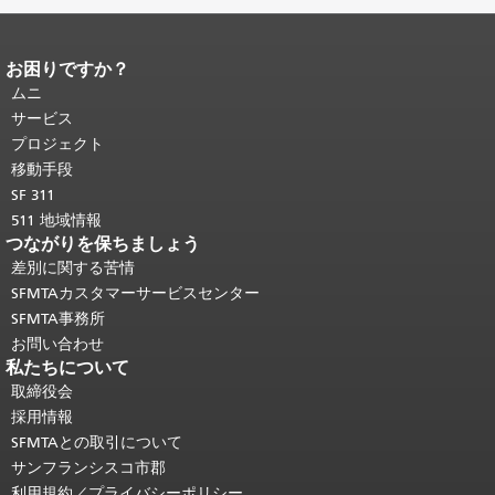
お困りですか？
ページコンテンツの終わり。
このペー
ジの残りの部分はすべてのページで繰
ムニ
り返されます。
メインコンテンツの先
サービス
頭に戻る
。
プロジェクト
移動手段
SF 311
511 地域情報
つながりを保ちましょう
差別に関する苦情
SFMTAカスタマーサービスセンター
SFMTA事務所
お問い合わせ
私たちについて
取締役会
採用情報
SFMTAとの取引について
サンフランシスコ市郡
利用規約／プライバシーポリシー