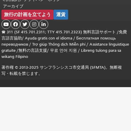
アーカイブ
旅行の計画を立てよう
運賃





☎
311 (SF 415.701.2311; TTY 415.701.2323) 無料言語サポート /
免費
言語言協助
/
Ayuda gratis con el idioma
/
Бесплатная помощь
переводчиков
/
Trợ giúp Thông dịch Miễn phí
/
Assistance linguistique
gratuite
/
無料の言語支援
/
무료 언어 지원
/
Libreng tulong para sa
wikang Filipino
著作権 © 2013-2025 サンフランシスコ市交通局 (SFMTA)。無断複
写・転載を禁じます。