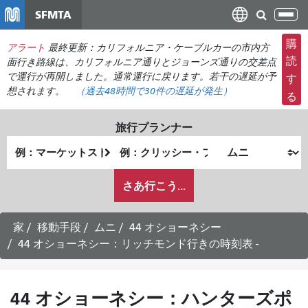
メ
SFMTA
ナ
イ
ビ
ン
購
アラート
最終更新：カリフォルニア・ケーブルカーの市内方
ゲ
コ
読
面行き路線は、カリフォルニア通りとジョーンズ通りの交差点
ー
ン
で運行が再開しました。通常運行に戻ります。若干の遅延が予
す
シ
想されます。
（過去48時間で
30件の
遅延が発生）
テ
る
ョ
ン
ン
ツ
旅行プランナー
の
に
出
終
切
移
発
了
り
動
私
地
地
さあ行こう...
替
が
点
点
え
ど
の
家
移動手段
ムニ
44 オショーネシー
よ
44 オショーネシー：リッチモンド行きの時刻表 -
う
に
旅
44 オショーネシー：ハンターズポ