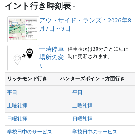
を
イント行き時刻表 -
し
た
アウトサイド・ランズ：2026年8
い
月7日～9日
か
一時停車
停車状況は30分ごとに毎正
場所の変
時に更新されます。
更
リッチモンド行き
ハンターズポイント方面行き
平日
平日
土曜礼拝
土曜礼拝
日曜礼拝
日曜礼拝
学校日中のサービス
学校日中のサービス