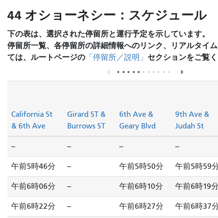
44 オショーネシー：スケジュール
下の表は、選択された停留所と運行予定を示しています。
停留所一覧、各停留所の詳細情報へのリンク、リアルタイム
ては、ルートページの
セクションをご覧く
「停留所／説明」
California St
Girard ST &
6th Ave &
9th Ave &
& 6th Ave
Burrows ST
Geary Blvd
Judah St
--
--
--
--
午前5時46分
--
午前5時50分
午前5時59
午前6時06分
--
午前6時10分
午前6時19
午前6時22分
--
午前6時27分
午前6時37