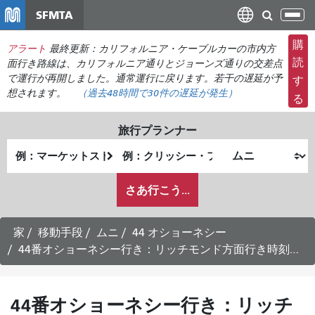
メ
SFMTA
ナ
イ
ビ
ン
購
アラート
最終更新：カリフォルニア・ケーブルカーの市内方
ゲ
コ
読
面行き路線は、カリフォルニア通りとジョーンズ通りの交差点
ー
ン
で運行が再開しました。通常運行に戻ります。若干の遅延が予
す
シ
想されます。
（過去48時間で
30件の
遅延が発生）
テ
る
ョ
ン
ン
ツ
旅行プランナー
の
に
出
終
切
移
発
了
り
動
私
地
地
さあ行こう...
替
が
点
点
え
ど
の
家
移動手段
ムニ
44 オショーネシー
よ
44番オショーネシー行き：リッチモンド方面行き時刻表 - 平日運行
う
に
旅
44番オショーネシー行き：リッチ