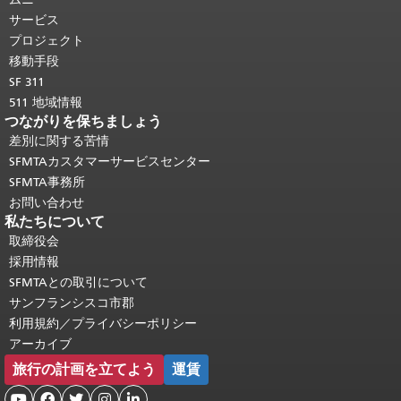
り返されます。
メインコンテンツの先
サービス
頭に戻る
。
プロジェクト
移動手段
SF 311
511 地域情報
つながりを保ちましょう
差別に関する苦情
SFMTAカスタマーサービスセンター
SFMTA事務所
お問い合わせ
私たちについて
取締役会
採用情報
SFMTAとの取引について
サンフランシスコ市郡
利用規約／プライバシーポリシー
アーカイブ
旅行の計画を立てよう
運賃




