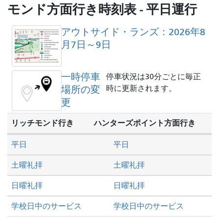
し
モンド方面行き時刻表 - 平日運行
た
い
アウトサイド・ランズ：2026年8
か
月7日～9日
一時停車
停車状況は30分ごとに毎正
場所の変
時に更新されます。
更
リッチモンド行き
ハンターズポイント方面行き
平日
平日
土曜礼拝
土曜礼拝
日曜礼拝
日曜礼拝
学校日中のサービス
学校日中のサービス