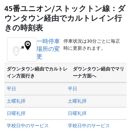
旅
45番ユニオン/ストックトン線：ダ
を
ウンタウン経由でカルトレイン行
し
きの時刻表
た
い
一時停車
か
停車状況は30分ごとに毎正
場所の変
時に更新されます。
更
ダウンタウン経由でカルトレ
ダウンタウン経由でマリ
イン方面行き
ーナ方面へ
平日
平日
土曜礼拝
土曜礼拝
日曜礼拝
日曜礼拝
学校日中のサービス
学校日中のサービス