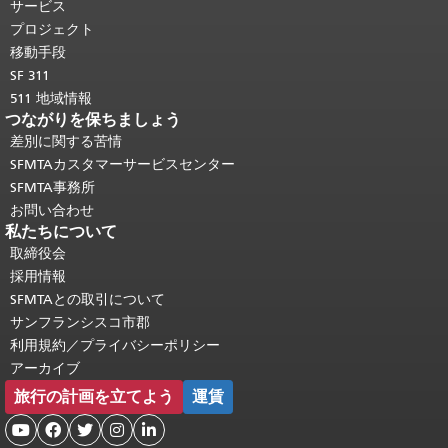
り返されます。
メインコンテンツの先
サービス
頭に戻る
。
プロジェクト
移動手段
SF 311
511 地域情報
つながりを保ちましょう
差別に関する苦情
SFMTAカスタマーサービスセンター
SFMTA事務所
お問い合わせ
私たちについて
取締役会
採用情報
SFMTAとの取引について
サンフランシスコ市郡
利用規約／プライバシーポリシー
アーカイブ
旅行の計画を立てよう
運賃




