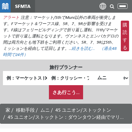
メ
SFMTA
ナ
イ
ビ
アラート
注意：マーケット/5thでMuni以外の車両が衝突しま
ン
ゲ
す。Fマーケット＆ワーフス線、5R、7、9Rが影響を受けま
購
コ
ー
す。F線はフェリービルディングで折り返し運転、11th/マーケ
ン
読
ットで折り返し運転となります。ヴァンネスとエンバカデロの
シ
テ
す
間は両方向とも地下鉄をご利用ください。5R、7、9Rは5th、
ョ
ン
る
ミッションを経由して迂回します。...
続きを読む...
（
過去48
ン
ツ
時間で
24件）
の
に
切
旅行プランナー
移
り
出
終
動
替
発
了
え
私
地
地
さあ行こう...
が
点
点
ど
の
家
移動手段
ムニ
45 ユニオン/ストックトン
よ
45 ユニオン/ストックトン：ダウンタウン経由でマリーナ行きの時刻表 -
う
に