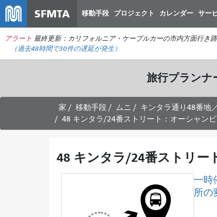
SFMTA
移動手段
プロジェクト
カレンダー
サー
アラート
最終更新：カリフォルニア・ケーブルカーの市内方面行き路
（過去48時間で
30件の
遅延が発生）
旅行プランナ
家
移動手段
ムニ
キンタラ通り48番地／
48 キンタラ/24番ストリート：オーシャンビ
48 キンタラ/24番ストリ
一時
所の