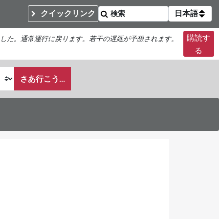
クイックリンク
日本語
購読す
した。通常運行に戻ります。若干の遅延が予想されます。
る
さあ行こう...