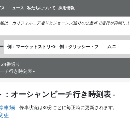
メ
ビス
ニュース
私たちについて
採用情報
イ
ン
線は、カリフォルニア通りとジョーンズ通りの交差点で運行が再開しま
コ
ン
テ
出
終
ー
ン
私
発
了
ツ
が
地
地
に
ど
点
点
24番通り
移
の
ーチ行き時刻表 -
動
よ
う
に
ート：オーシャンビーチ行き時刻表 -
旅
し
停車場
停車状況は30分ごとに毎正時に更新されます。
た
変更
い
か