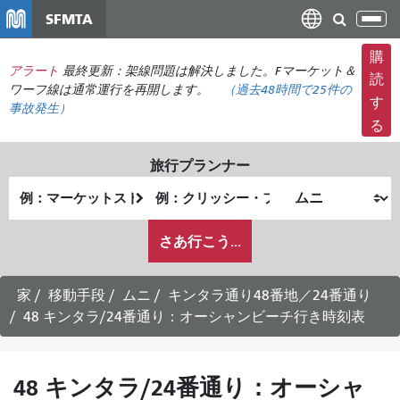
メ
SFMTA
ナ
イ
ビ
ン
購
ゲ
アラート
最終更新：架線問題は解決しました。Fマーケット＆
コ
読
ー
ワーフ線は通常運行を再開します。
（
過去48時間で
25件の
ン
す
事故発生）
シ
テ
る
ョ
ン
ン
ツ
旅行プランナー
の
に
出
終
切
移
発
了
り
動
私
地
地
さあ行こう...
替
が
点
点
え
ど
の
家
移動手段
ムニ
キンタラ通り48番地／24番通り
よ
48 キンタラ/24番通り：オーシャンビーチ行き時刻表
う
に
旅
48 キンタラ/24番通り：オーシャ