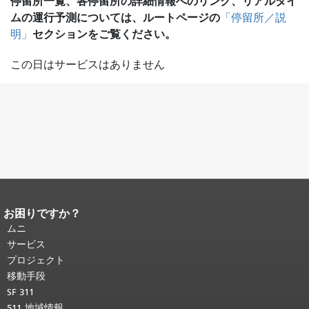
停留所一覧、各停留所の詳細情報へのリンク、リアルタイ
ムの運行予測については、ルートページの
「停留所／説
セクションをご覧ください。
明」
この日はサービスはありません
お困りですか？
ページコンテンツの終わり。
このペー
ジの残りの部分はすべてのページで繰
ムニ
り返されます。
メインコンテンツの先
サービス
頭に戻る
。
プロジェクト
移動手段
SF 311
511 地域情報