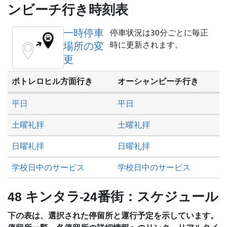
し
ンビーチ行き時刻表
た
い
一時停車
停車状況は30分ごとに毎正
か
場所の変
時に更新されます。
更
ポトレロヒル方面行き
オーシャンビーチ行き
平日
平日
土曜礼拝
土曜礼拝
日曜礼拝
日曜礼拝
学校日中のサービス
学校日中のサービス
48 キンタラ-24番街：スケジュール
下の表は、選択された停留所と運行予定を示しています。