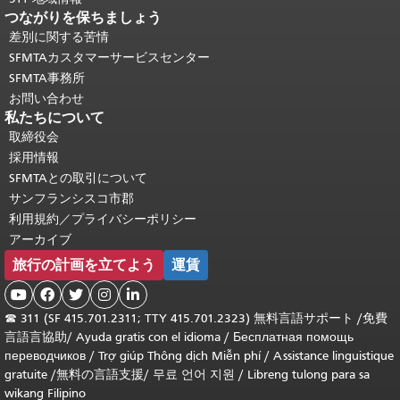
つながりを保ちましょう
差別に関する苦情
SFMTAカスタマーサービスセンター
SFMTA事務所
お問い合わせ
私たちについて
取締役会
採用情報
SFMTAとの取引について
サンフランシスコ市郡
利用規約／プライバシーポリシー
アーカイブ
旅行の計画を立てよう
運賃





☎
311 (SF 415.701.2311; TTY 415.701.2323) 無料言語サポート /
免費
言語言協助
/
Ayuda gratis con el idioma
/
Бесплатная помощь
переводчиков
/
Trợ giúp Thông dịch Miễn phí
/
Assistance linguistique
gratuite
/
無料の言語支援
/
무료 언어 지원
/
Libreng tulong para sa
wikang Filipino