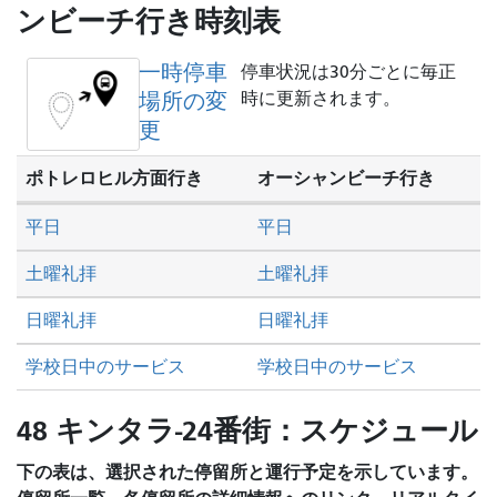
し
ンビーチ行き時刻表
た
い
一時停車
停車状況は30分ごとに毎正
か
場所の変
時に更新されます。
更
ポトレロヒル方面行き
オーシャンビーチ行き
平日
平日
土曜礼拝
土曜礼拝
日曜礼拝
日曜礼拝
学校日中のサービス
学校日中のサービス
48 キンタラ-24番街：スケジュール
下の表は、選択された停留所と運行予定を示しています。