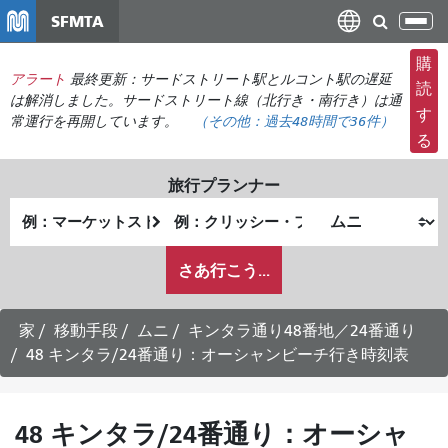
メ
SFMTA
ナ
イ
ビ
ン
購
ゲ
アラート
最終更新：サードストリート駅とルコント駅の遅延
コ
読
ー
は解消しました。サードストリート線（北行き・南行き）は通
ン
す
常運行を再開しています。
（その他：
過去48時間で
36件）
シ
テ
る
ョ
ン
ン
ツ
旅行プランナー
の
に
出
終
切
移
発
了
り
動
私
地
地
さあ行こう...
替
が
点
点
え
ど
の
家
移動手段
ムニ
キンタラ通り48番地／24番通り
よ
48 キンタラ/24番通り：オーシャンビーチ行き時刻表
う
に
旅
48 キンタラ/24番通り：オーシャ