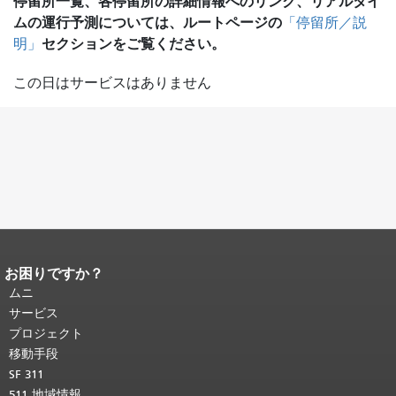
停留所一覧、各停留所の詳細情報へのリンク、リアルタイ
ムの運行予測については、ルートページの
「停留所／説
セクションをご覧ください。
明」
この日はサービスはありません
お困りですか？
ページコンテンツの終わり。
このペー
ジの残りの部分はすべてのページで繰
ムニ
り返されます。
メインコンテンツの先
サービス
頭に戻る
。
プロジェクト
移動手段
SF 311
511 地域情報