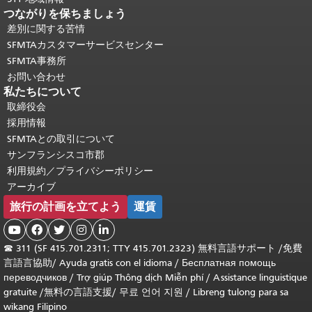
つながりを保ちましょう
差別に関する苦情
SFMTAカスタマーサービスセンター
SFMTA事務所
お問い合わせ
私たちについて
取締役会
採用情報
SFMTAとの取引について
サンフランシスコ市郡
利用規約／プライバシーポリシー
アーカイブ
旅行の計画を立てよう
運賃





☎
311 (SF 415.701.2311; TTY 415.701.2323) 無料言語サポート /
免費
言語言協助
/
Ayuda gratis con el idioma
/
Бесплатная помощь
переводчиков
/
Trợ giúp Thông dịch Miễn phí
/
Assistance linguistique
gratuite
/
無料の言語支援
/
무료 언어 지원
/
Libreng tulong para sa
wikang Filipino