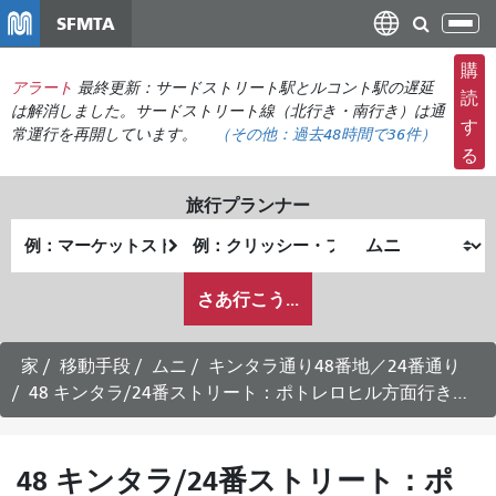
メ
SFMTA
ナ
イ
ビ
ン
購
ゲ
アラート
最終更新：サードストリート駅とルコント駅の遅延
コ
読
ー
は解消しました。サードストリート線（北行き・南行き）は通
ン
す
常運行を再開しています。
（その他：
過去48時間で
36件）
シ
テ
る
ョ
ン
ン
ツ
旅行プランナー
の
に
出
終
切
移
発
了
り
動
私
地
地
さあ行こう...
替
が
点
点
え
ど
の
家
移動手段
ムニ
キンタラ通り48番地／24番通り
よ
48 キンタラ/24番ストリート：ポトレロヒル方面行き時刻表 -
う
に
旅
48 キンタラ/24番ストリート：ポ