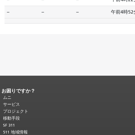
--
--
--
午前4時52
お困りですか？
ページコンテンツの終わり。
このペー
ジの残りの部分はすべてのページで繰
ムニ
り返されます。
メインコンテンツの先
サービス
頭に戻る
。
プロジェクト
移動手段
SF 311
511 地域情報