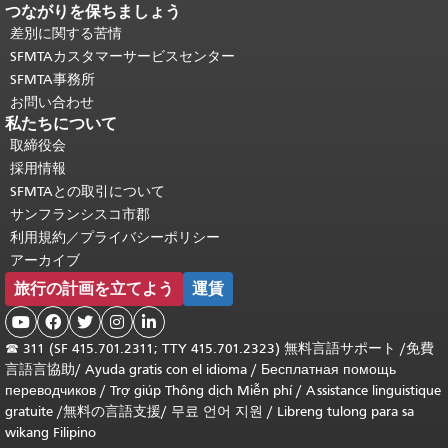
つながりを保ちましょう
差別に関する苦情
SFMTAカスタマーサービスセンター
SFMTA事務所
お問い合わせ
私たちについて
取締役会
採用情報
SFMTAとの取引について
サンフランシスコ市郡
利用規約／プライバシーポリシー
アーカイブ
旅行の計画を立てよう
運賃





☎
311 (SF 415.701.2311; TTY 415.701.2323) 無料言語サポート /
免費
言語言協助
/
Ayuda gratis con el idioma
/
Бесплатная помощь
переводчиков
/
Trợ giúp Thông dịch Miễn phí
/
Assistance linguistique
gratuite
/
無料の言語支援
/
무료 언어 지원
/
Libreng tulong para sa
wikang Filipino