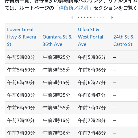
停留所一覧、各停留所の詳細情報へのリンク、リアルタイム
ては、ルートページの
セクションをご覧く
「停留所／説明」
Lower Great
Ulloa St &
Hwy & Rivera
Quintara St &
West Portal
24th St &
St
36th Ave
Ave
Castro St
午前5時20分
午前5時25分
午前5時36分
--
午前5時50分
午前5時55分
午前6時06分
--
午前6時10分
午前6時15分
午前6時27分
--
午前6時30分
午前6時35分
午前6時47分
--
午前6時50分
午前6時55分
午前7時07分
--
午前7時10分
午前7時16分
午前7時28分
--
午前7時30分
午前7時36分
午前7時48分
--