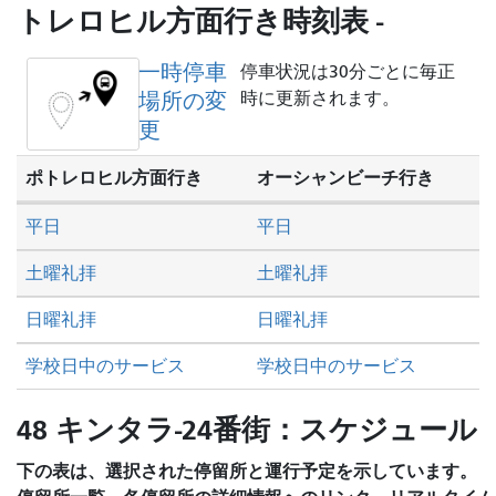
し
トレロヒル方面行き時刻表 -
た
い
一時停車
停車状況は30分ごとに毎正
か
場所の変
時に更新されます。
更
ポトレロヒル方面行き
オーシャンビーチ行き
平日
平日
土曜礼拝
土曜礼拝
日曜礼拝
日曜礼拝
学校日中のサービス
学校日中のサービス
48 キンタラ-24番街：スケジュール
下の表は、選択された停留所と運行予定を示しています。