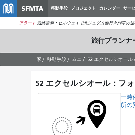
SFMTA
移動手段
プロジェクト
カレンダー
サー
アラート
最終更新：ヒルウェイで北ジュダ方面行き列車の運
旅行プランナ
家
移動手段
ムニ
52 エクセルシオール
52 エクセルシオール：フ
一時
所の