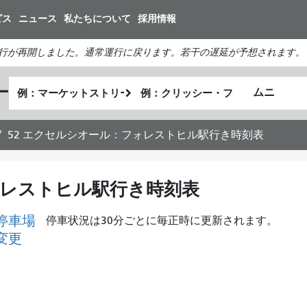
メ
ビス
ニュース
私たちについて
採用情報
イ
ン
行が再開しました。通常運行に戻ります。若干の遅延が予想されます。
コ
ン
出
終
ー
テ
私
発
了
ン
が
地
地
ツ
ど
点
点
52 エクセルシオール：フォレストヒル駅行き時刻表
に
の
移
よ
動
う
ォレストヒル駅行き時刻表
に
旅
停車場
停車状況は30分ごとに毎正時に更新されます。
し
変更
た
い
か