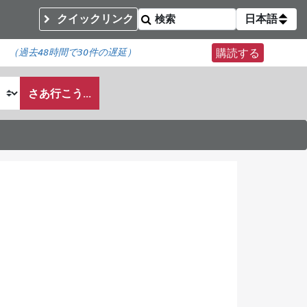
クイックリンク
日本語
（
過去48時間で
30件の遅延）
購読する
さあ行こう...