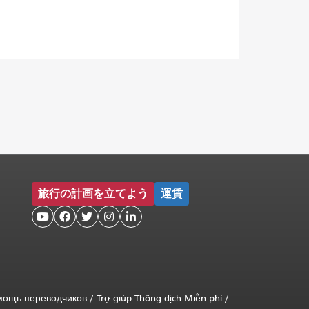
旅行の計画を立てよう
運賃





мощь переводчиков
/
Trợ giúp Thông dịch Miễn phí
/