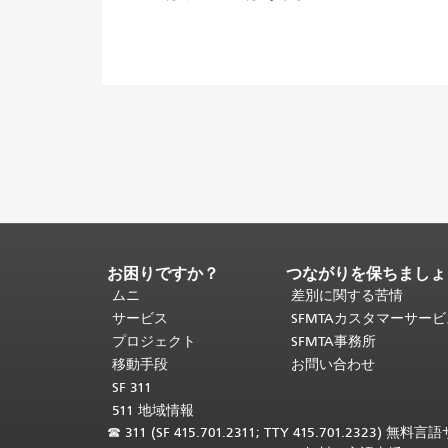
お困りですか？
つながりを保ちましょ
ペ
ー
ムニ
差別に関する苦情
ジ
サービス
SFMTAカスタマーサー
コ
プロジェクト
SFMTA事務所
ン
移動手段
お問い合わせ
テ
SF 311
ン
511 地域情報
ツ
☎
311 (SF 415.701.2311; TTY 415.701.2323) 無料
の