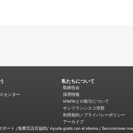
う
私たちについて
取締役会
ビスセンター
採用情報
SFMTAとの取引について
サンフランシスコ市郡
利用規約／プライバシーポリシー
アーカイブ
言語サポート /
免費言語言協助
/
Ayuda gratis con el idioma
/
Бесплатная по