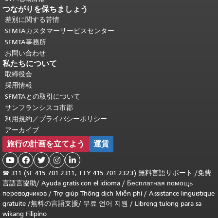
つながりを保ちましょう
差別に関する苦情
SFMTAカスタマーサービスセンター
SFMTA事務所
お問い合わせ
私たちについて
取締役会
採用情報
SFMTAとの取引について
サンフランシスコ市郡
利用規約／プライバシーポリシー
アーカイブ
旅行の計画を立てよう
運賃





☎
311 (SF 415.701.2311; TTY 415.701.2323) 無料言語サポート /
免費
言語言協助
/
Ayuda gratis con el idioma
/
Бесплатная помощь
переводчиков
/
Trợ giúp Thông dịch Miễn phí
/
Assistance linguistique
gratuite
/
無料の言語支援
/
무료 언어 지원
/
Libreng tulong para sa
wikang Filipino