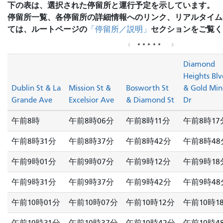
下の表は、選択された停留所と運行予定を示しています。
停留所一覧、各停留所の詳細情報へのリンク、リアルタイム
ては、ルートページの
セクションをご覧く
「停留所／説明」
Diamond
Heights Blv
Dublin St & La
Mission St &
Bosworth St
& Gold Min
Grande Ave
Excelsior Ave
& Diamond St
Dr
午前8時
午前8時06分
午前8時11分
午前8時17
午前8時31分
午前8時37分
午前8時42分
午前8時48
午前9時01分
午前9時07分
午前9時12分
午前9時18
午前9時31分
午前9時37分
午前9時42分
午前9時48
午前10時01分
午前10時07分
午前10時12分
午前10時1
午前10時31分
午前10時37分
午前10時42分
午前10時4