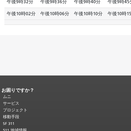
午後9時32分
午後9時36分
午後9時40分
午後9時45
午後10時02分
午後10時06分
午後10時10分
午後10時1
お困りですか？
ページコンテンツの終わり。
このペー
ジの残りの部分はすべてのページで繰
ムニ
り返されます。
メインコンテンツの先
サービス
頭に戻る
。
プロジェクト
移動手段
SF 311
511 地域情報