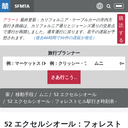
メ
SFMTA
ナ
イ
ビ
ン
購
アラート
最終更新：カリフォルニア・ケーブルカーの市内方
ゲ
コ
読
面行き路線は、カリフォルニア通りとジョーンズ通りの交差点
ー
ン
で運行が再開しました。通常運行に戻ります。若干の遅延が予
す
シ
想されます。
（過去48時間で
30件の
遅延が発生）
テ
る
ョ
ン
ン
ツ
旅行プランナー
の
に
出
終
切
移
発
了
り
動
私
地
地
さあ行こう...
替
が
点
点
え
ど
の
家
移動手段
ムニ
52 エクセルシオール
よ
52 エクセルシオール：フォレストヒル駅行き時刻表 -
う
に
旅
52 エクセルシオール：フォレスト