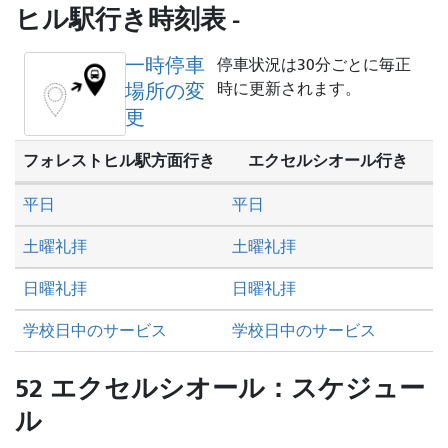
を
ヒル駅行き時刻表 -
し
た
一時停車
停車状況は30分ごとに毎正
い
場所の変
時に更新されます。
か
更
フォレストヒル駅方面行き
エクセルシオール行き
平日
平日
土曜礼拝
土曜礼拝
日曜礼拝
日曜礼拝
学校日中のサービス
学校日中のサービス
52 エクセルシオール：スケジュー
ル