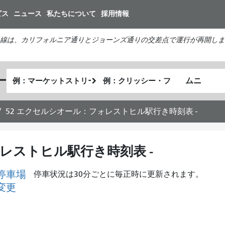
メ
ビス
ニュース
私たちについて
採用情報
イ
ン
線は、カリフォルニア通りとジョーンズ通りの交差点で運行が再開しま
コ
ン
テ
出
終
ー
ン
私
発
了
ツ
が
地
地
に
ど
点
点
52 エクセルシオール：フォレストヒル駅行き時刻表 -
移
の
動
よ
う
レストヒル駅行き時刻表 -
に
旅
停車場
停車状況は30分ごとに毎正時に更新されます。
を
変更
し
た
い