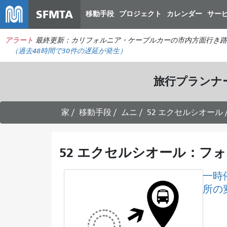
SFMTA
移動手段
プロジェクト
カレンダー
サー
アラート
最終更新：カリフォルニア・ケーブルカーの市内方面行き路
（過去48時間で
30件の
遅延が発生）
旅行プランナ
家
移動手段
ムニ
52 エクセルシオール
52 エクセルシオール：フォ
一時
所の