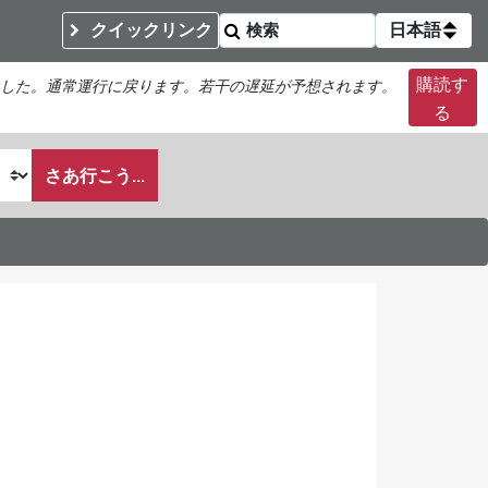
クイックリンク
日本語
購読す
した。通常運行に戻ります。若干の遅延が予想されます。
る
さあ行こう...