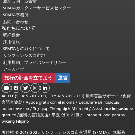
差別に関する苦情
SFMTAカスタマーサービスセンター
SFMTA事務所
お問い合わせ
私たちについて
取締役会
採用情報
SFMTAとの取引について
サンフランシスコ市郡
利用規約／プライバシーポリシー
アーカイブ
旅行の計画を立てよう
運賃





☎
311 (SF 415.701.2311; TTY 415.701.2323) 無料言語サポート /
免費
言語言協助
/
Ayuda gratis con el idioma
/
Бесплатная помощь
переводчиков
/
Trợ giúp Thông dịch Miễn phí
/
Assistance linguistique
gratuite
/
無料の言語支援
/
무료 언어 지원
/
Libreng tulong para sa
wikang Filipino
著作権 © 2013-2025 サンフランシスコ市交通局 (SFMTA)。無断複