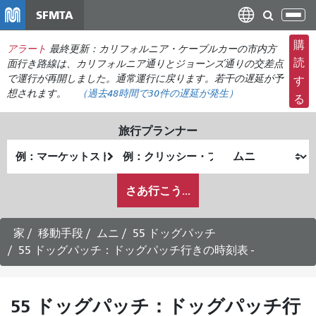
メ
SFMTA
ナ
イ
ビ
ン
購
アラート
最終更新：カリフォルニア・ケーブルカーの市内方
ゲ
コ
読
面行き路線は、カリフォルニア通りとジョーンズ通りの交差点
ー
ン
で運行が再開しました。通常運行に戻ります。若干の遅延が予
す
シ
想されます。
（過去48時間で
30件の
遅延が発生）
テ
る
ョ
ン
ン
ツ
旅行プランナー
の
に
出
終
切
移
発
了
り
動
私
地
地
さあ行こう...
替
が
点
点
え
ど
の
家
移動手段
ムニ
55 ドッグパッチ
よ
55 ドッグパッチ：ドッグパッチ行きの時刻表 -
う
に
旅
55 ドッグパッチ：ドッグパッチ行