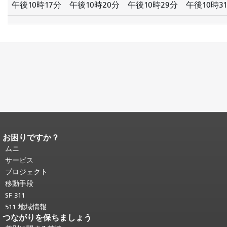
午後10時17分
午後10時20分
午後10時29分
午後10時3
お困りですか？
ページコンテンツの終わり。
このペー
ジの残りの部分はすべてのページで繰
ムニ
り返されます。
メインコンテンツの先
サービス
頭に戻る
。
プロジェクト
移動手段
SF 311
511 地域情報
つながりを保ちましょう