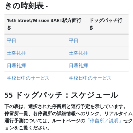
を
きの時刻表 -
し
た
16th Street/Mission BART駅方面行
ドッグパッチ行
い
き
き
か
平日
平日
土曜礼拝
土曜礼拝
日曜礼拝
日曜礼拝
学校日中のサービス
学校日中のサービス
55 ドッグパッチ：スケジュール
下の表は、選択された停留所と運行予定を示しています。
停留所一覧、各停留所の詳細情報へのリンク、リアルタイム
運行予測については、ルートページの
セク
「停留所／説明」
ョンをご覧ください。