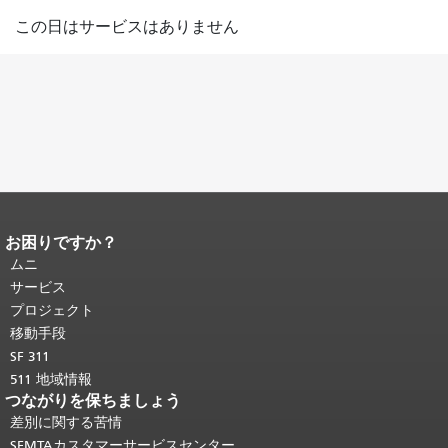
この日はサービスはありません
お困りですか？
ページコンテンツの終わり。
このペー
ジの残りの部分はすべてのページで繰
ムニ
り返されます。
メインコンテンツの先
サービス
頭に戻る
。
プロジェクト
移動手段
SF 311
511 地域情報
つながりを保ちましょう
差別に関する苦情
SFMTAカスタマーサービスセンター