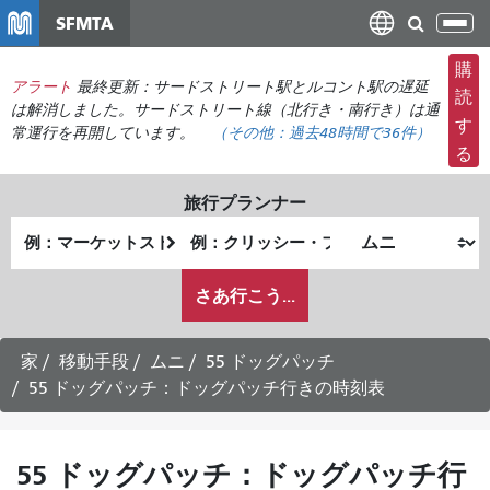
メ
SFMTA
ナ
イ
ビ
ン
購
ゲ
アラート
最終更新：サードストリート駅とルコント駅の遅延
コ
読
ー
は解消しました。サードストリート線（北行き・南行き）は通
ン
す
常運行を再開しています。
（その他：
過去48時間で
36件）
シ
テ
る
ョ
ン
ン
ツ
旅行プランナー
の
に
出
終
切
移
発
了
り
動
私
地
地
さあ行こう...
替
が
点
点
え
ど
の
家
移動手段
ムニ
55 ドッグパッチ
よ
55 ドッグパッチ：ドッグパッチ行きの時刻表
う
に
旅
55 ドッグパッチ：ドッグパッチ行