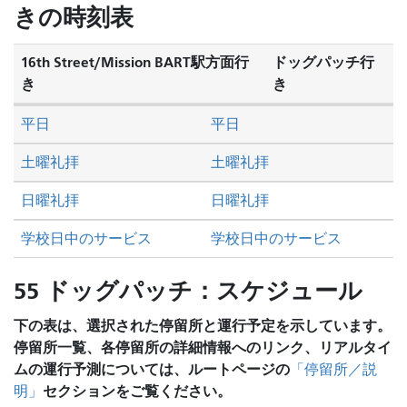
し
きの時刻表
た
い
16th Street/Mission BART駅方面行
ドッグパッチ行
か
き
き
平日
平日
土曜礼拝
土曜礼拝
日曜礼拝
日曜礼拝
学校日中のサービス
学校日中のサービス
55 ドッグパッチ：スケジュール
下の表は、選択された停留所と運行予定を示しています。
停留所一覧、各停留所の詳細情報へのリンク、リアルタイ
ムの運行予測については、ルートページの
「停留所／説
セクションをご覧ください。
明」