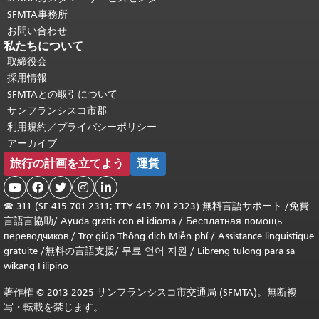
SFMTA事務所
お問い合わせ
私たちについて
取締役会
採用情報
SFMTAとの取引について
サンフランシスコ市郡
利用規約／プライバシーポリシー
アーカイブ
旅行の計画を立てよう
運賃





☎
311 (SF 415.701.2311; TTY 415.701.2323) 無料言語サポート /
免費
言語言協助
/
Ayuda gratis con el idioma
/
Бесплатная помощь
переводчиков
/
Trợ giúp Thông dịch Miễn phí
/
Assistance linguistique
gratuite
/
無料の言語支援
/
무료 언어 지원
/
Libreng tulong para sa
wikang Filipino
著作権 © 2013-2025 サンフランシスコ市交通局 (SFMTA)。無断複
写・転載を禁じます。