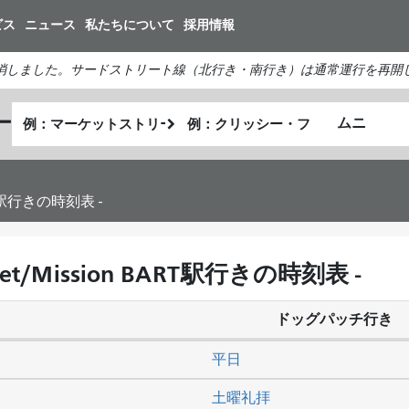
メ
ビス
ニュース
私たちについて
採用情報
イ
ン
消しました。サードストリート線（北行き・南行き）は通常運行を再開
コ
ン
出
終
ー
テ
私
発
了
ン
が
地
地
ツ
ど
点
点
に
の
ART駅行きの時刻表 -
移
よ
動
う
に
et/Mission BART駅行きの時刻表 -
旅
し
ドッグパッチ行き
た
い
平日
か
土曜礼拝