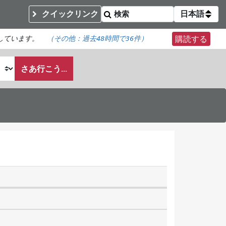
クイックリンク
日本語
しています。
（その他：
過去48時間で
36件）
購読する
さあ行こう...