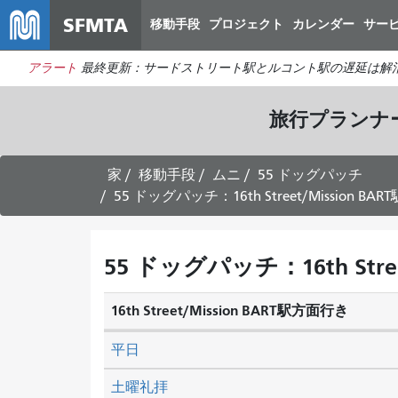
SFMTA
移動手段
プロジェクト
カレンダー
サー
アラート
最終更新：サードストリート駅とルコント駅の遅延は解
旅行プランナ
家
移動手段
ムニ
55 ドッグパッチ
55 ドッグパッチ：16th Street/Mission B
55 ドッグパッチ：16th Stre
16th Street/Mission BART駅方面行き
平日
土曜礼拝