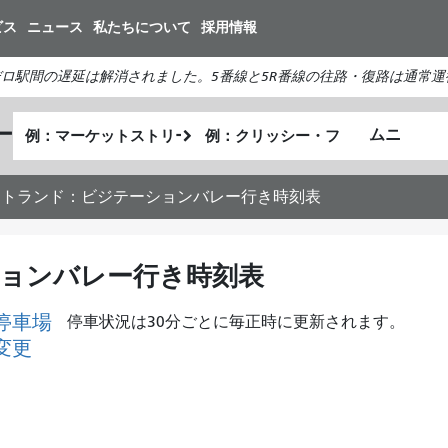
メ
ビス
ニュース
私たちについて
採用情報
イ
ン
ロ駅間の遅延は解消されました。5番線と5R番線の往路・復路は通常運
コ
ン
出
終
ー
テ
私
発
了
ン
が
地
地
ツ
ど
点
点
 ラトランド：ビジテーションバレー行き時刻表
に
の
移
よ
動
う
ションバレー行き時刻表
に
旅
停車場
停車状況は30分ごとに毎正時に更新されます。
を
変更
し
た
い
か