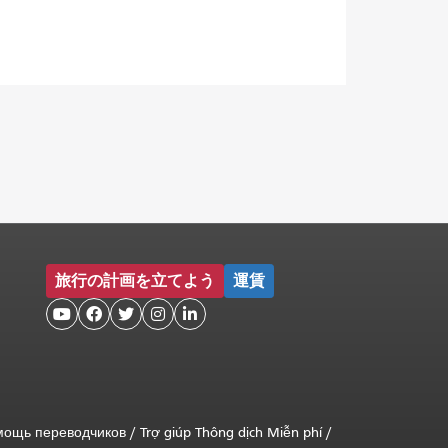
旅行の計画を立てよう
運賃





мощь переводчиков
/
Trợ giúp Thông dịch Miễn phí
/