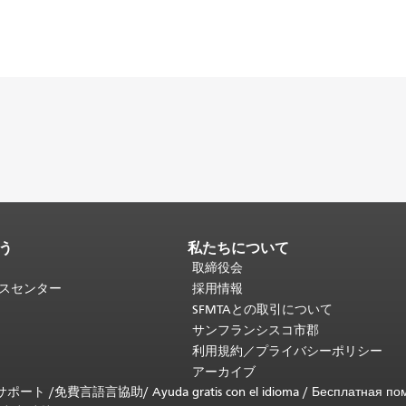
う
私たちについて
取締役会
ビスセンター
採用情報
SFMTAとの取引について
サンフランシスコ市郡
利用規約／プライバシーポリシー
アーカイブ
言語サポート /
免費言語言協助
/
Ayuda gratis con el idioma
/
Бесплатная по