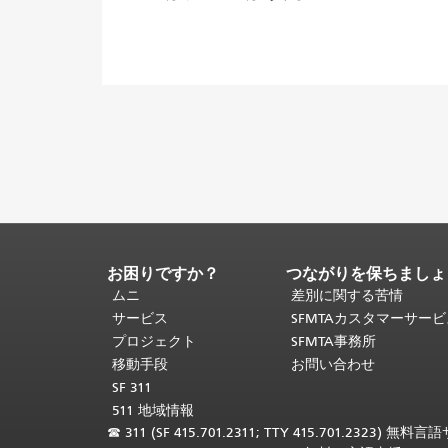
お困りですか？
つながりを保ちましょ
ペ
ー
ムニ
差別に関する苦情
ジ
サービス
SFMTAカスタマーサー
コ
プロジェクト
SFMTA事務所
ン
移動手段
お問い合わせ
テ
SF 311
ン
511 地域情報
ツ
☎
311 (SF 415.701.2311; TTY 415.701.2323) 無料
の