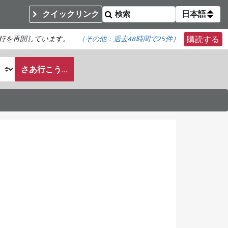
クイックリンク
日本語
行を再開しています。
（その他：
過去48時間で
25件）
購読する
さあ行こう...