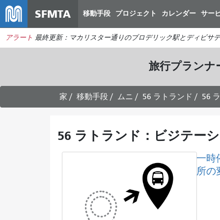
SFMTA
移動手段
プロジェクト
カレンダー
サー
アラート
最終更新：マカリスター通りのブロデリック駅とディビサデ
旅行プランナ
家
移動手段
ムニ
56 ラトランド
56
56 ラトランド：ビジテー
一時
所の