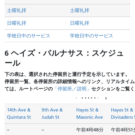
土曜礼拝
土曜礼拝
日曜礼拝
日曜礼拝
学校日中のサービス
学校日中のサービス
6 ヘイズ・パルナサス：スケジュ
ール
下の表は、選択された停留所と運行予定を示しています。
停留所一覧、各停留所の詳細情報へのリンク、リアルタイム
ては、ルートページの
セクションをご覧く
「停留所／説明」
14th Ave &
9th Ave &
Hayes St &
Hayes St &
Quintara St
Judah St
Masonic Ave
Divisadero 
--
--
午前4時48分
午前4時51