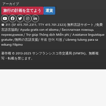
アーカイブ
旅行の計画を立てよう
運賃





☎
311 (SF 415.701.2311; TTY 415.701.2323) 無料言語サポート /
免費
言語言協助
/
Ayuda gratis con el idioma
/
Бесплатная помощь
переводчиков
/
Trợ giúp Thông dịch Miễn phí
/
Assistance linguistique
gratuite
/
無料の言語支援
/
무료 언어 지원
/
Libreng tulong para sa
wikang Filipino
著作権 © 2013-2025 サンフランシスコ市交通局 (SFMTA)。無断複
写・転載を禁じます。