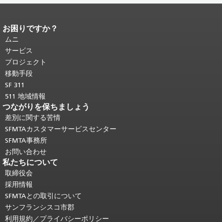
お困りですか？
ページコンテンツの終わり。
このペー
ジの残りの部分はすべてのページで繰
ムニ
り返されます。
メインコンテンツの先
サービス
頭に戻る
。
プロジェクト
移動手段
SF 311
511 地域情報
つながりを保ちましょう
差別に関する苦情
SFMTAカスタマーサービスセンター
SFMTA事務所
お問い合わせ
私たちについて
取締役会
採用情報
SFMTAとの取引について
サンフランシスコ市郡
利用規約／プライバシーポリシー