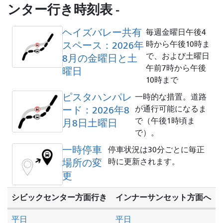
を
ンター行き時刻表 -
し
た
ヘイズバレー共有
毎週金曜日午後4
い
スペース：2026年
時から午後10時ま
か
で、および土曜日
8月の金曜日と土
午前7時から午後
曜日
10時まで
ピスタハンパレ
一時的な措置。道路
ード：2026年8
が通行可能になるま
で（午後1時頃ま
月8日土曜日
で）。
一時停車
停車状況は30分ごとに毎正
場所の変
時に更新されます。
更
シビックセンター方面行き
インナーサンセット方面へ
平日
平日