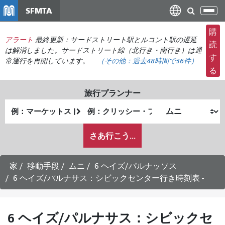
メ
SFMTA
ナ
イ
ビ
ン
購
ゲ
アラート
最終更新：サードストリート駅とルコント駅の遅延
コ
読
ー
は解消しました。サードストリート線（北行き・南行き）は通
ン
す
常運行を再開しています。
（その他：
過去48時間で
36件）
シ
テ
る
ョ
ン
ン
ツ
旅行プランナー
の
に
出
終
切
移
発
了
り
動
私
地
地
さあ行こう...
替
が
点
点
え
ど
の
家
移動手段
ムニ
6 ヘイズ/パルナッソス
よ
6 ヘイズ/パルナサス：シビックセンター行き時刻表 -
う
に
旅
6 ヘイズ/パルナサス：シビックセ