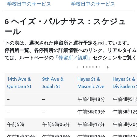
学校日中のサービス
学校日中のサービス
6 ヘイズ・パルナサス：スケジュ
ール
下の表は、選択された停留所と運行予定を示しています。
停留所一覧、各停留所の詳細情報へのリンク、リアルタイム
ては、ルートページの
セクションをご覧く
「停留所／説明」
14th Ave &
9th Ave &
Hayes St &
Hayes St &
Quintara St
Judah St
Masonic Ave
Divisadero 
--
--
午前4時48分
午前4時51
--
--
午前5時09分
午前5時12
午前5時
午前5時06分
午前5時17分
午前5時20
午前5時22分
午前5時28分
午前5時39分
午前5時42