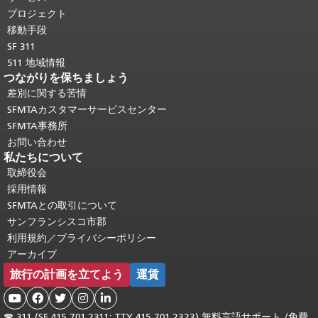
頭に戻る
。
プロジェクト
移動手段
SF 311
511 地域情報
つながりを保ちましょう
差別に関する苦情
SFMTAカスタマーサービスセンター
SFMTA事務所
お問い合わせ
私たちについて
取締役会
採用情報
SFMTAとの取引について
サンフランシスコ市郡
利用規約／プライバシーポリシー
アーカイブ
旅行の計画を立てよう
運賃





☎
311 (SF 415.701.2311; TTY 415.701.2323) 無料言語サポート /
免費