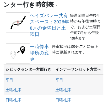
を
ンター行き時刻表 -
し
た
ヘイズバレー共有
毎週金曜日午後4
い
スペース：2026年
時から午後10時ま
か
で、および土曜日
8月の金曜日と土
午前7時から午後
曜日
10時まで
一時停車
停車状況は30分ごとに毎正
場所の変
時に更新されます。
更
シビックセンター方面行き
インナーサンセット方面へ
平日
平日
土曜礼拝
土曜礼拝
日曜礼拝
日曜礼拝