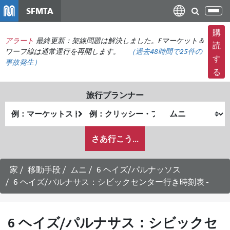
メ
SFMTA
ナ
イ
ビ
ン
購
ゲ
アラート
最終更新：架線問題は解決しました。Fマーケット＆
コ
読
ー
ワーフ線は通常運行を再開します。
（
過去48時間で
25件の
ン
す
事故発生）
シ
テ
る
ョ
ン
ン
ツ
旅行プランナー
の
に
出
終
切
移
発
了
り
動
私
地
地
さあ行こう...
替
が
点
点
え
ど
の
家
移動手段
ムニ
6 ヘイズ/パルナッソス
よ
6 ヘイズ/パルナサス：シビックセンター行き時刻表 -
う
に
旅
6 ヘイズ/パルナサス：シビックセ