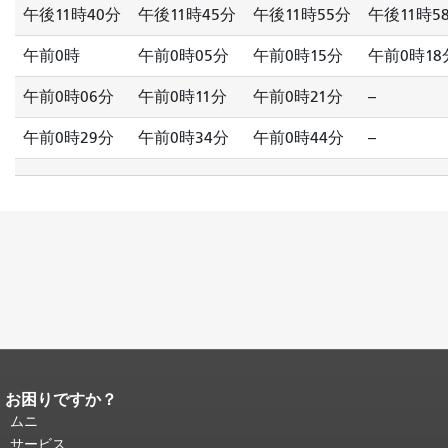
午後11時40分
午後11時45分
午後11時55分
午後11時5
午前0時
午前0時05分
午前0時15分
午前0時18
午前0時06分
午前0時11分
午前0時21分
--
午前0時29分
午前0時34分
午前0時44分
--
お困りですか？
ページコンテンツの終わり。
このペー
ジの残りの部分はすべてのページで繰
ムニ
り返されます。
メインコンテンツの先
サービス