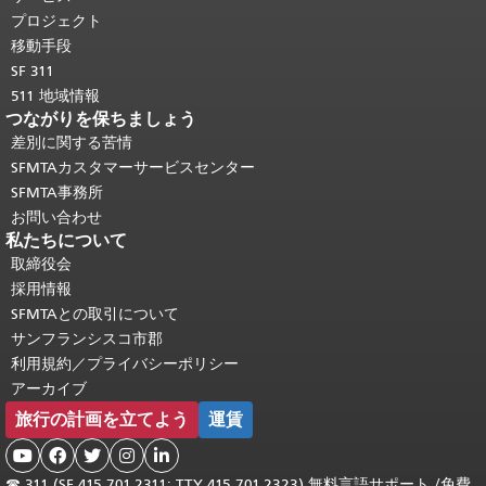
頭に戻る
。
プロジェクト
移動手段
SF 311
511 地域情報
つながりを保ちましょう
差別に関する苦情
SFMTAカスタマーサービスセンター
SFMTA事務所
お問い合わせ
私たちについて
取締役会
採用情報
SFMTAとの取引について
サンフランシスコ市郡
利用規約／プライバシーポリシー
アーカイブ
旅行の計画を立てよう
運賃





☎
311 (SF 415.701.2311; TTY 415.701.2323) 無料言語サポート /
免費