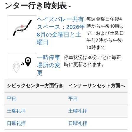
を
ンター行き時刻表 -
し
た
ヘイズバレー共有
毎週金曜日午後4
い
スペース：2026年
時から午後10時ま
か
で、および土曜日
8月の金曜日と土
午前7時から午後
曜日
10時まで
一時停車
停車状況は30分ごとに毎正
場所の変
時に更新されます。
更
シビックセンター方面行き
インナーサンセット方面へ
平日
平日
土曜礼拝
土曜礼拝
日曜礼拝
日曜礼拝