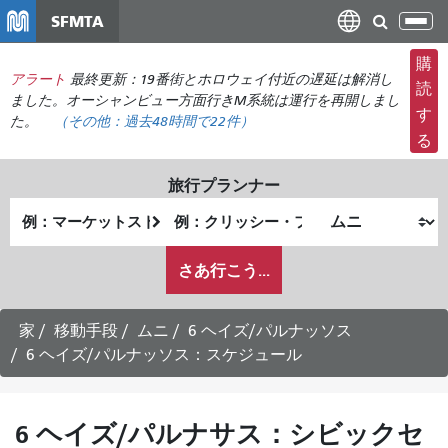
メ
SFMTA
ナ
イ
ビ
ン
購
ゲ
アラート
最終更新：19番街とホロウェイ付近の遅延は解消し
コ
読
ー
ました。オーシャンビュー方面行きM系統は運行を再開しまし
ン
す
た。
（その他：
過去48時間で
22件）
シ
テ
る
ョ
ン
ン
ツ
旅行プランナー
の
に
出
終
切
移
発
了
り
動
私
地
地
さあ行こう...
替
が
点
点
え
ど
の
家
移動手段
ムニ
6 ヘイズ/パルナッソス
よ
6 ヘイズ/パルナッソス：スケジュール
う
に
旅
6 ヘイズ/パルナサス：シビックセ