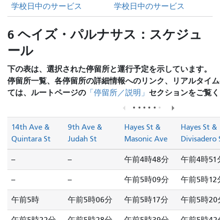
学校日中のサービス
学校日中のサービス
6 ヘイズ・パルナサス：スケジュ
ール
下の表は、選択された停留所と運行予定を示しています。
停留所一覧、各停留所の詳細情報へのリンク、リアルタイム
ては、ルートページの
セクションをご覧く
「停留所／説明」
14th Ave &
9th Ave &
Hayes St &
Hayes St &
Quintara St
Judah St
Masonic Ave
Divisadero 
--
--
午前4時48分
午前4時51
--
--
午前5時09分
午前5時12
午前5時
午前5時06分
午前5時17分
午前5時20
午前5時22分
午前5時28分
午前5時39分
午前5時42