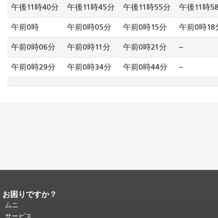
午後11時40分
午後11時45分
午後11時55分
午後11時5
午前0時
午前0時05分
午前0時15分
午前0時18
午前0時06分
午前0時11分
午前0時21分
--
午前0時29分
午前0時34分
午前0時44分
--
お困りですか？
ページコンテンツの終わり。
このペー
ジの残りの部分はすべてのページで繰
ムニ
り返されます。
メインコンテンツの先
サービス