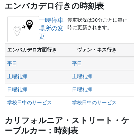
し
エンバカデロ行きの時刻表
た
い
一時停車
停車状況は30分ごとに毎正
か
場所の変
時に更新されます。
更
エンバカデロ方面行き
ヴァン・ネス行き
平日
平日
土曜礼拝
土曜礼拝
日曜礼拝
日曜礼拝
学校日中のサービス
学校日中のサービス
カリフォルニア・ストリート・ケ
ーブルカー：時刻表