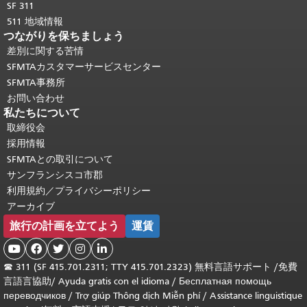
SF 311
511 地域情報
つながりを保ちましょう
差別に関する苦情
SFMTAカスタマーサービスセンター
SFMTA事務所
お問い合わせ
私たちについて
取締役会
採用情報
SFMTAとの取引について
サンフランシスコ市郡
利用規約／プライバシーポリシー
アーカイブ
旅行の計画を立てよう
運賃





☎
311 (SF 415.701.2311; TTY 415.701.2323) 無料言語サポート /
免費
言語言協助
/
Ayuda gratis con el idioma
/
Бесплатная помощь
переводчиков
/
Trợ giúp Thông dịch Miễn phí
/
Assistance linguistique