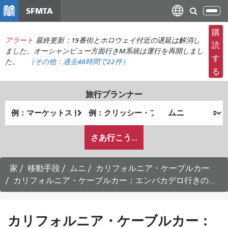
メ
SFMTA
ナ
イ
ビ
ン
購
ゲ
アラート
最終更新：19番街とホロウェイ付近の遅延は解消し
コ
読
ー
ました。オーシャンビュー方面行きM系統は運行を再開しまし
ン
す
た。
（その他：
過去48時間で
22件）
シ
テ
る
ョ
ン
ン
ツ
旅行プランナー
の
に
出
終
切
移
発
了
り
動
私
地
地
さあ行こう...
替
が
点
点
え
ど
の
家
移動手段
ムニ
カリフォルニア・ケーブルカー
よ
カリフォルニア・ケーブルカー：エンバカデロ行きの時刻表 -
う
に
旅
カリフォルニア・ケーブルカー：