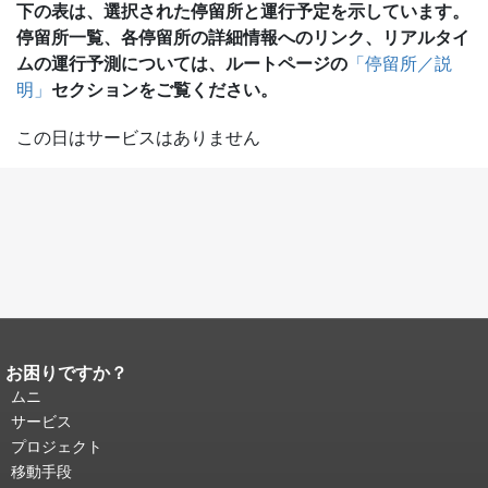
下の表は、選択された停留所と運行予定を示しています。
停留所一覧、各停留所の詳細情報へのリンク、リアルタイ
ムの運行予測については、ルートページの
「停留所／説
セクションをご覧ください。
明」
この日はサービスはありません
お困りですか？
ページコンテンツの終わり。
このペー
ジの残りの部分はすべてのページで繰
ムニ
り返されます。
メインコンテンツの先
サービス
頭に戻る
。
プロジェクト
移動手段