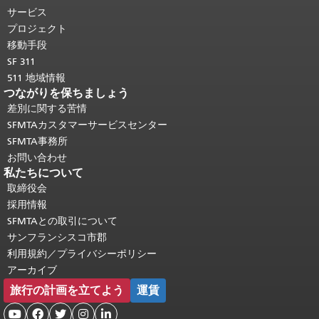
り返されます。
メインコンテンツの先
サービス
頭に戻る
。
プロジェクト
移動手段
SF 311
511 地域情報
つながりを保ちましょう
差別に関する苦情
SFMTAカスタマーサービスセンター
SFMTA事務所
お問い合わせ
私たちについて
取締役会
採用情報
SFMTAとの取引について
サンフランシスコ市郡
利用規約／プライバシーポリシー
アーカイブ
旅行の計画を立てよう
運賃




