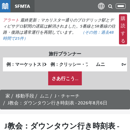
メ
SFMTA
ナ
イ
ビ
ン
購
アラート
最終更新：マカリスター通りのブロデリック駅とデ
ゲ
コ
読
ィビサデロ駅間の遅延は解消されました。5番線と5R番線の往
ー
ン
路・復路は通常運行を再開しています。
（その他：
過去48
す
シ
時間で
25件）
テ
る
ョ
ン
ン
ツ
旅行プランナー
の
に
出
終
切
移
発
了
り
動
私
地
地
さあ行こう...
替
が
点
点
え
ど
の
家
移動手段
ムニ
J・チャーチ
よ
J教会：ダウンタウン行き時刻表 - 2026年8月6日
う
に
旅
J教会：ダウンタウン行き時刻表 -