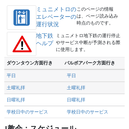
し
た
ミュニメトロの
このページの情報
い
エレベーターの
は、ページ読み込み
か
時点のものです。
運行状況
地下鉄
ミュニメトロ地下鉄の運行停止
ヘルプ
やサービス中断が予測される際
に使用します。
ダウンタウン方面行き
バルボアパーク方面行き
平日
平日
土曜礼拝
土曜礼拝
日曜礼拝
日曜礼拝
学校日中のサービス
学校日中のサービス
J教会：スケジュール