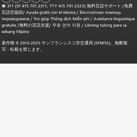
☎
311 (SF 415.701.2311; TTY 415.701.2323) 無料言語サポート /
免費
言語言協助
/
Ayuda gratis con el idioma
/
Бесплатная помощь
переводчиков
/
Trợ giúp Thông dịch Miễn phí
/
Assistance linguistique
gratuite
/
無料の言語支援
/
무료 언어 지원
/
Libreng tulong para sa
wikang Filipino
著作権 © 2013-2025 サンフランシスコ市交通局 (SFMTA)。無断複
写・転載を禁じます。