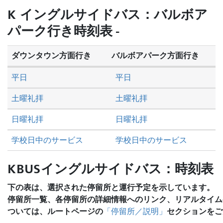
旅
K イングルサイドバス：バルボア
し
パーク行き時刻表 -
た
い
ダウンタウン方面行き
バルボアパーク方面行き
か
平日
平日
土曜礼拝
土曜礼拝
日曜礼拝
日曜礼拝
学校日中のサービス
学校日中のサービス
KBUSイングルサイドバス：時刻表
下の表は、選択された停留所と運行予定を示しています。
停留所一覧、各停留所の詳細情報へのリンク、リアルタイム
ついては、ルートページの
セクションをご
「停留所／説明」