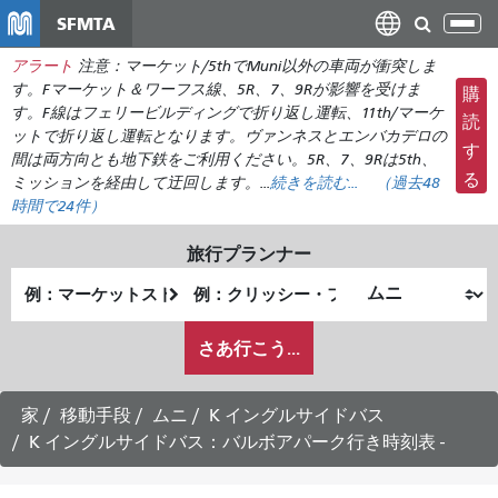
メ
SFMTA
ナ
イ
ビ
アラート
注意：マーケット/5thでMuni以外の車両が衝突しま
ン
ゲ
す。Fマーケット＆ワーフス線、5R、7、9Rが影響を受けま
購
コ
ー
す。F線はフェリービルディングで折り返し運転、11th/マーケ
ン
読
ットで折り返し運転となります。ヴァンネスとエンバカデロの
シ
テ
す
間は両方向とも地下鉄をご利用ください。5R、7、9Rは5th、
ョ
ン
る
ミッションを経由して迂回します。...
続きを読む...
（
過去48
ン
ツ
時間で
24件）
の
に
切
旅行プランナー
移
り
出
終
動
替
発
了
え
私
地
地
さあ行こう...
が
点
点
ど
の
家
移動手段
ムニ
K イングルサイドバス
よ
K イングルサイドバス：バルボアパーク行き時刻表 -
う
に