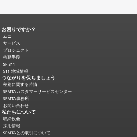
お困りですか？
ページコンテンツの終わり。
このペー
ジの残りの部分はすべてのページで繰
ムニ
り返されます。
メインコンテンツの先
サービス
頭に戻る
。
プロジェクト
移動手段
SF 311
511 地域情報
つながりを保ちましょう
差別に関する苦情
SFMTAカスタマーサービスセンター
SFMTA事務所
お問い合わせ
私たちについて
取締役会
採用情報
SFMTAとの取引について