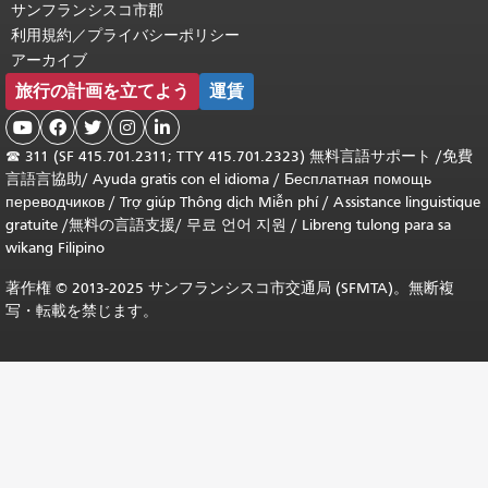
サンフランシスコ市郡
利用規約／プライバシーポリシー
アーカイブ
旅行の計画を立てよう
運賃





☎
311 (SF 415.701.2311; TTY 415.701.2323) 無料言語サポート /
免費
言語言協助
/
Ayuda gratis con el idioma
/
Бесплатная помощь
переводчиков
/
Trợ giúp Thông dịch Miễn phí
/
Assistance linguistique
gratuite
/
無料の言語支援
/
무료 언어 지원
/
Libreng tulong para sa
wikang Filipino
著作権 © 2013-2025 サンフランシスコ市交通局 (SFMTA)。無断複
写・転載を禁じます。