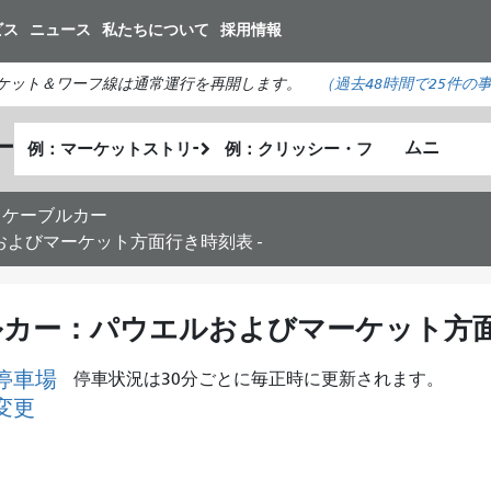
メ
ビス
ニュース
私たちについて
採用情報
イ
ン
ケット＆ワーフ線は通常運行を再開します。
（
過去48時間で
25件の
コ
ン
出
終
ー
テ
私
発
了
ン
が
地
地
ツ
ど
点
点
・ケーブルカー
に
の
よびマーケット方面行き時刻表 -
移
よ
動
う
に
カー：パウエルおよびマーケット方面
旅
を
停車場
停車状況は30分ごとに毎正時に更新されます。
し
変更
た
い
か