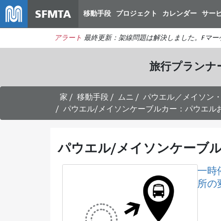
SFMTA
移動手段
プロジェクト
カレンダー
サー
アラート
最終更新：架線問題は解決しました。Fマー
旅行プランナ
家
移動手段
ムニ
パウエル／メイソン
パウエル/メイソンケーブルカー：パウエルお
パウエル/メイソンケーブル
一時
所の