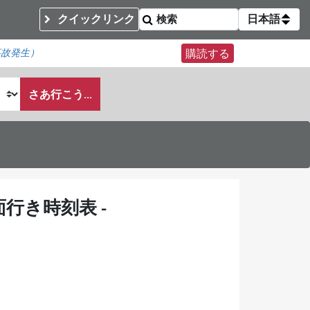
クイックリンク
日本語
事故発生）
購読する
さあ行こう...
行き時刻表 -