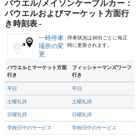
し
パウエル/メイソンケーブルカー：
た
パウエルおよびマーケット方面行
い
き時刻表 -
か
一時停車
停車状況は30分ごとに毎正
場所の変
時に更新されます。
更
パウエルとマーケット方面
フィッシャーマンズワーフ
行き
行き
平日
平日
土曜礼拝
土曜礼拝
日曜礼拝
日曜礼拝
学校日中のサービス
学校日中のサービス