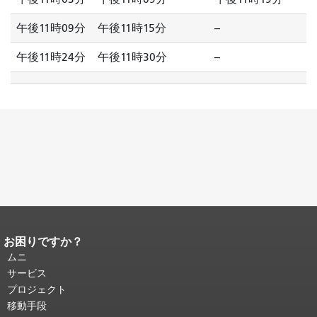
午後11時09分
午後11時15分
--
午後11時24分
午後11時30分
--
お困りですか？
ページコンテンツの終わり。
このペー
ジの残りの部分はすべてのページで繰
ムニ
り返されます。
メインコンテンツの先
サービス
頭に戻る
。
プロジェクト
移動手段