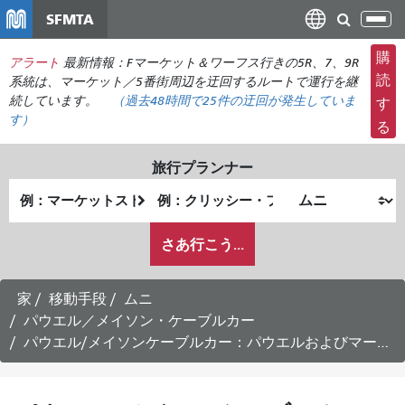
メ
SFMTA
ナ
イ
ビ
ン
購
アラート
最新情報：Fマーケット＆ワーフス行きの5R、7、9R
ゲ
コ
読
系統は、マーケット／5番街周辺を迂回するルートで運行を継
ー
ン
続しています。
（
過去48時間で
25件の迂回が発生していま
す
シ
す）
テ
る
ョ
ン
ン
ツ
旅行プランナー
の
に
出
終
切
移
発
了
り
動
私
地
地
さあ行こう...
替
が
点
点
え
ど
の
家
移動手段
ムニ
よ
パウエル／メイソン・ケーブルカー
う
パウエル/メイソンケーブルカー：パウエルおよびマーケット方面行き時刻表 -
に
旅