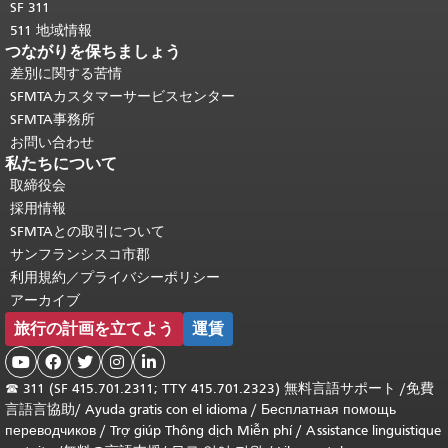
SF 311
511 地域情報
つながりを保ちましょう
差別に関する苦情
SFMTAカスタマーサービスセンター
SFMTA事務所
お問い合わせ
私たちについて
取締役会
採用情報
SFMTAとの取引について
サンフランシスコ市郡
利用規約／プライバシーポリシー
アーカイブ
旅行の計画を立てよう
運賃





☎
311 (SF 415.701.2311; TTY 415.701.2323) 無料言語サポート /
免費
言語言協助
/
Ayuda gratis con el idioma
/
Бесплатная помощь
переводчиков
/
Trợ giúp Thông dịch Miễn phí
/
Assistance linguistique