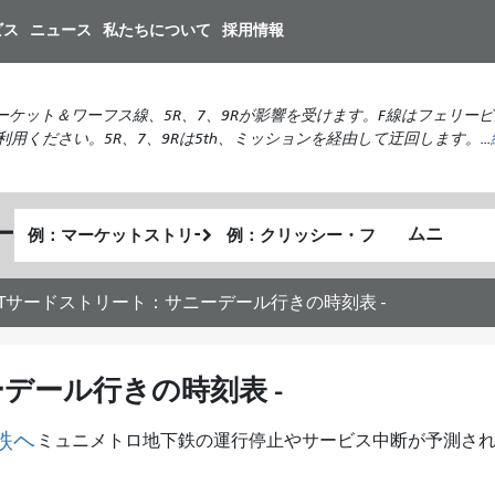
メ
ビス
ニュース
私たちについて
採用情報
イ
ン
コ
マーケット＆ワーフス線、5R、7、9Rが影響を受けます。F線はフェリー
ン
ださい。5R、7、9Rは5th、ミッションを経由して迂回します。...
テ
ン
ツ
出
終
に
ー
私
発
了
移
が
地
地
動
ど
点
点
Tサードストリート：サニーデール行きの時刻表 -
の
よ
う
デール行きの時刻表 -
に
旅
鉄ヘ
ミュニメトロ地下鉄の運行停止やサービス中断が予測さ
し
た