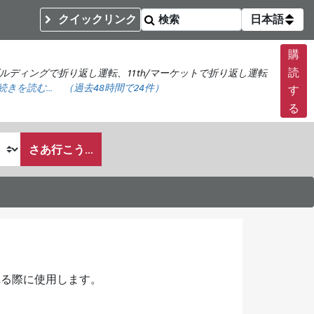
クイックリンク
日本語
購
読
ビルディングで折り返し運転、11th/マーケットで折り返し運転
続きを読む...
（
過去48時間で
24件）
す
る
さあ行こう...
れる際に使用します。