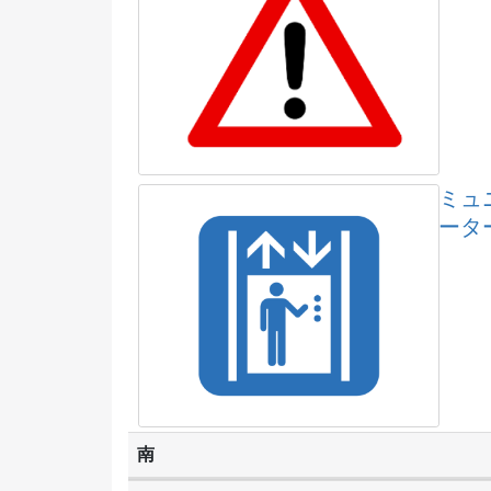
ミュ
ータ
南