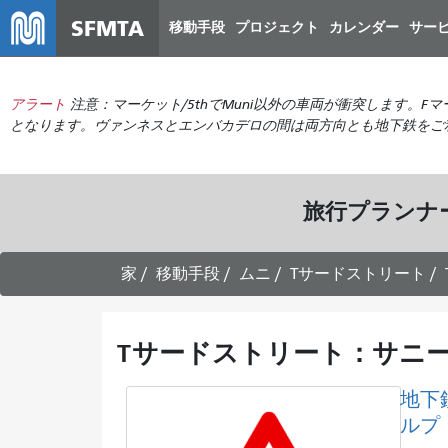
SFMTA
移動手段
プロジェクト
カレンダー
サー
アラート
注意：マーケット/5thでMuni以外の車両が衝突します。F
となります。ヴァンネスとエンバカデロの間は両方向とも地下鉄をご利用く
旅行プランナ
家
移動手段
ムニ
Tサードストリート
Tサードストリート：サニー
地下
ルプ