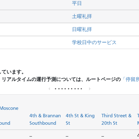
平日
土曜礼拝
日曜礼拝
学校日中のサービス
しています。
、リアルタイムの運行予測については、ルートページの
「停留
Moscone
4th & Brannan
4th St & King
Third Street &
ound
Southbound
St
20th St
--
--
--