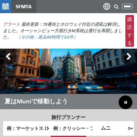
メ
SFMTA
ナ
イ
ビ
ン
購
ゲ
アラート
最終更新：19番街とホロウェイ付近の遅延は解消し
コ
読
ー
ました。オーシャンビュー方面行きM系統は運行を再開しまし
ン
す
た。
（その他：
過去48時間で
22件）
シ
テ
る
ョ
ン
ン
ツ
の
に
切
移
り
動
替
え
アウトサイド・ランズ 8月7日～9日
夏はMuniで移動しよう
予算のギャップを埋めて市を節約する
旅行プランナー
出
終
発
了