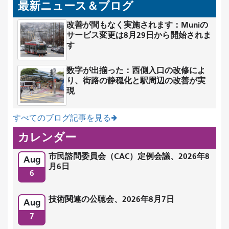
最新ニュース＆ブログ
改善が間もなく実施されます：Muniの
サービス変更は8月29日から開始されま
す
数字が出揃った：西側入口の改修によ
り、街路の静穏化と駅周辺の改善が実
現
すべてのブログ記事を見る
カレンダー
市民諮問委員会（CAC）定例会議、2026年8
Aug
月6日
6
技術関連の公聴会、2026年8月7日
Aug
7