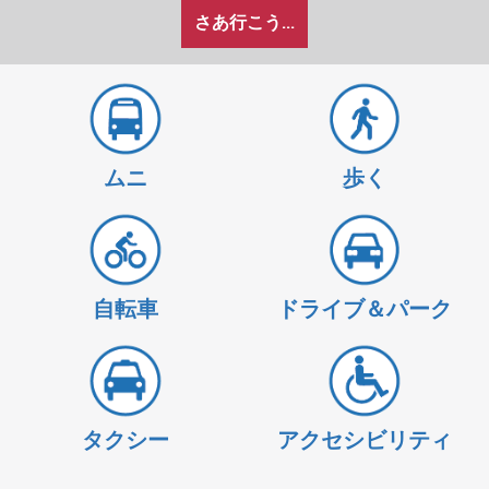
私
地
地
さあ行こう...
が
点
点
ど
の
よ
う
に
ムニ
歩く
旅
を
し
た
い
自転車
ドライブ＆パーク
か
タクシー
アクセシビリティ