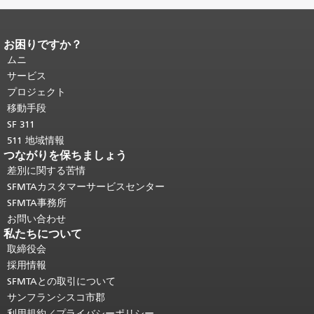
お困りですか？
ページコンテンツの終わり。
このペー
ジの残りの部分はすべてのページで繰
ムニ
り返されます。
メインコンテンツの先
サービス
頭に戻る
。
プロジェクト
移動手段
SF 311
511 地域情報
つながりを保ちましょう
差別に関する苦情
SFMTAカスタマーサービスセンター
SFMTA事務所
お問い合わせ
私たちについて
取締役会
採用情報
SFMTAとの取引について
サンフランシスコ市郡
利用規約／プライバシーポリシー